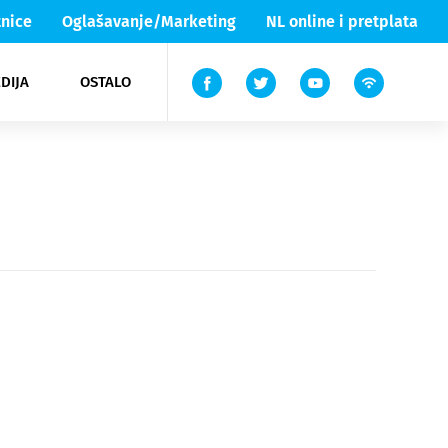
nice
Oglašavanje/Marketing
NL online i pretplata
DIJA
OSTALO
ar
ortovi
 List TV
entari
elgood
Lika & Senj