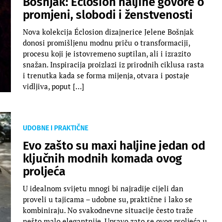
Bošnjak: Éclosion haljine govore o
promjeni, slobodi i ženstvenosti
Nova kolekcija Éclosion dizajnerice Jelene Bošnjak
donosi promišljenu modnu priču o transformaciji,
procesu koji je istovremeno suptilan, ali i izrazito
snažan. Inspiracija proizlazi iz prirodnih ciklusa rasta
i trenutka kada se forma mijenja, otvara i postaje
vidljiva, poput […]
UDOBNE I PRAKTIČNE
Evo zašto su maxi haljine jedan od
ključnih modnih komada ovog
proljeća
U idealnom svijetu mnogi bi najradije cijeli dan
proveli u tajicama – udobne su, praktične i lako se
kombiniraju. No svakodnevne situacije često traže
nešto malo elegantnije. Upravo zato se ovog proljeća u