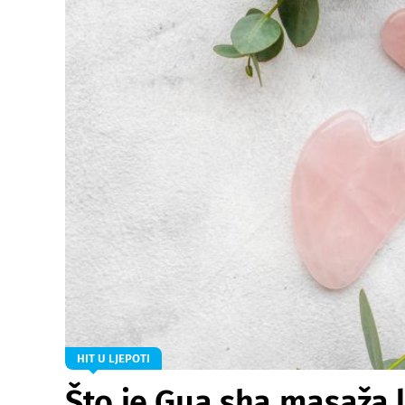
HIT U LJEPOTI
Što je Gua sha masaža li