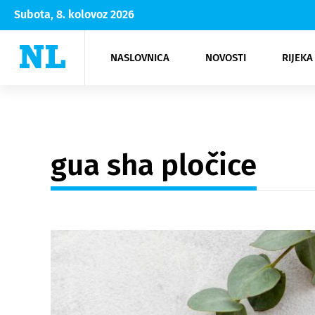
Subota, 8. kolovoz 2026
NASLOVNICA
NOVOSTI
RIJEKA
Rijeka
Kultura
Opatija
Hrvatsk
Moda
NK Rije
Sh
gua sha pločice