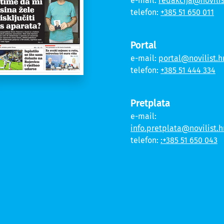
e-mail:
redakcija@novilis
telefon:
+385 51 650 011
Portal
e-mail:
portal@novilist.h
telefon:
+385 51 444 334
Pretplata
e-mail:
info.pretplata@novilist.h
telefon:
:+385 51 650 043