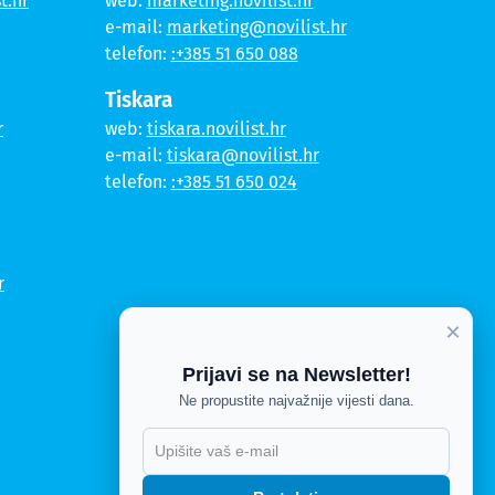
t.hr
web:
marketing.novilist.hr
e-mail:
marketing@novilist.hr
telefon:
:+385 51 650 088
Tiskara
r
web:
tiskara.novilist.hr
e-mail:
tiskara@novilist.hr
telefon:
:+385 51 650 024
r
×
Prijavi se na Newsletter!
Ne propustite najvažnije vijesti dana.