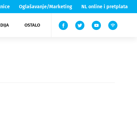
nice
Oglašavanje/Marketing
NL online i pretplata
DIJA
OSTALO
ar
ortovi
 List TV
entari
elgood
Lika & Senj