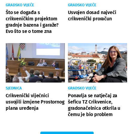
GRADSKO VIJEĆE
GRADSKO VIJEĆE
Što se događa s
Usvojen dosad najveći
crikveničkim projektom
crikvenički proračun
gradnje bazena i garaže?
Evo što se o tome zna
SJEDNICA
GRADSKO VIJEĆE
Crikvenički vijećnici
Ponavlja se natječaj za
usvojili izmjene Prostornog
šeficu TZ Crikvenice,
plana uređenja
gradonačelnica otkrila u
čemu je bio problem