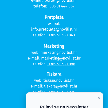
e-mail:
portal@novilist.hr
telefon:
+385 51 444 334
Pretplata
e-mail:
info.pretplata@novilist.hr
telefon:
:+385 51 650 043
Marketing
web:
marketing.novilist.hr
e-mail:
marketing@novilist.hr
telefon:
:+385 51 650 088
Tiskara
web:
tiskara.novilist.hr
e-mail:
tiskara@novilist.hr
telefon:
:+385 51 650 024
×
Copyright © 2020. Novi list
Prijavi se na Newsletter!