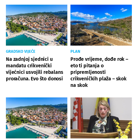
GRADSKO VIJEĆE
PLAN
Na zadnjoj sjednici u
Prođe vrijeme, dođe rok –
mandatu crikvenički
eto ti pitanja o
vijećnici usvojili rebalans
pripremljenosti
proračuna. Evo što donosi
crikveničkih plaža – skok
na skok