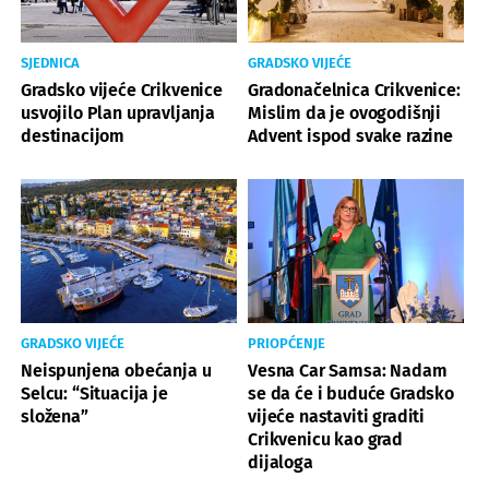
SJEDNICA
GRADSKO VIJEĆE
Gradsko vijeće Crikvenice
Gradonačelnica Crikvenice:
usvojilo Plan upravljanja
Mislim da je ovogodišnji
destinacijom
Advent ispod svake razine
GRADSKO VIJEĆE
PRIOPĆENJE
Neispunjena obećanja u
Vesna Car Samsa: Nadam
Selcu: “Situacija je
se da će i buduće Gradsko
složena”
vijeće nastaviti graditi
Crikvenicu kao grad
dijaloga