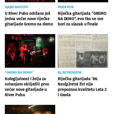
SJAJNI NASTUPI
RIVER PUB
U River Pubu održana još
Riječka gitarijada “GREMO
jedna večer nove riječke
NA DEMO”, evo tko se sve
gitarijade Gremo na demo
bori za ulazak u finale
"GREMO NA DEMO"
NL RETROVIZOR
Kolegijalnost i želja za
Riječka gitarijada ’86.
sviranjem obilježili prvu
Nes(p)retni žiri nije
večer nove gitarijade u
prepoznao kvalitetu Leta 2
River Pubu
i Grada