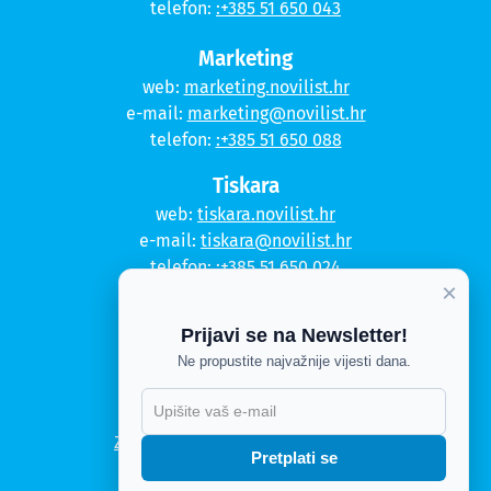
telefon:
:+385 51 650 043
Marketing
web:
marketing.novilist.hr
e-mail:
marketing@novilist.hr
telefon:
:+385 51 650 088
Tiskara
web:
tiskara.novilist.hr
e-mail:
tiskara@novilist.hr
telefon:
:+385 51 650 024
×
Copyright © 2020. Novi list
Prijavi se na Newsletter!
Kontakt
Ne propustite najvažnije vijesti dana.
Politika privatnosti
Politika kolačića
Zahtjev za pristup informacijama
Pretplati se
Impressum