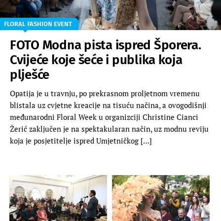
FLORAL FASHION EVENT
FOTO Modna pista ispred Šporera.
Cvijeće koje šeće i publika koja
plješće
Opatija je u travnju, po prekrasnom proljetnom vremenu
blistala uz cvjetne kreacije na tisuću načina, a ovogodišnji
međunarodni Floral Week u organizciji Christine Cianci
Žerić zaključen je na spektakularan način, uz modnu reviju
koja je posjetitelje ispred Umjetničkog […]