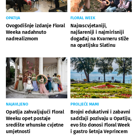
OPATIJA
FLORAL WEEK
Ovogodišnje izdanje Floral
Najrascvjetaniji,
Weeka nadahnuto
najšareniji i najmirisniji
nadrealizmom
događaj na Kvarneru stiže
na opatijsku Slatinu
NAJAVLJENO
PROLJEĆE MAMI
Opatija zahvaljujući Floral
Brojni edukativni i zabavni
Weeku opet postaje
sadržaji pozivaju u Opatiju,
središte vrhunske cvjetne
evo što donosi Floral Week
umjetnosti
i gastro šetnja Veprincem