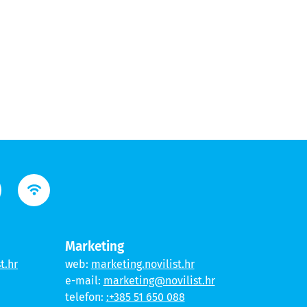
Marketing
t.hr
web:
marketing.novilist.hr
e-mail:
marketing@novilist.hr
telefon:
:+385 51 650 088