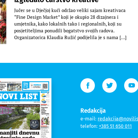
Jučer se u Dječjoj kući održao veliki sajam kreativaca
“Fine Design Market” koji je okupio 28 dizajnera i
umjetnika, kako lokalnih tako i regionalnih, koji su
posjetiteljima ponudili bogatstvo svojih radova.
Organizatorica Klaudia Ružić podijelila je s nama […]
Redakcija
e-mail:
redakcija@novilis
telefon:
+385 51 650 011