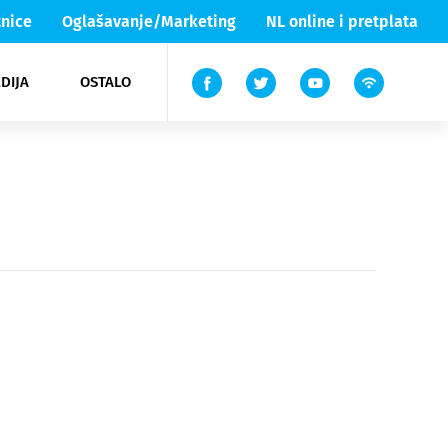
nice
Oglašavanje/Marketing
NL online i pretplata
DIJA
OSTALO
ar
ortovi
 List TV
entari
elgood
Lika & Senj