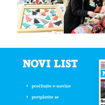
pročitajte e-novine
pretplatite se