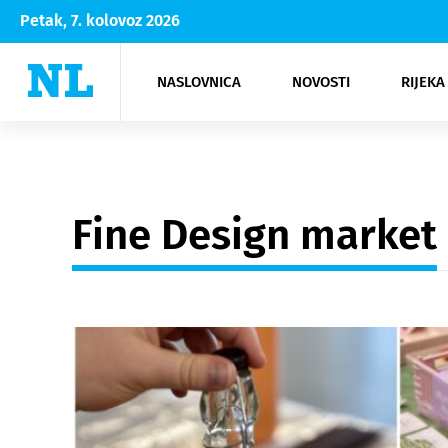
Petak, 7. kolovoz 2026
NASLOVNICA
NOVOSTI
RIJEKA
Rijeka
Kultura
Opatija
Hrvatsk
Moda
NK Rije
Sh
Fine Design market