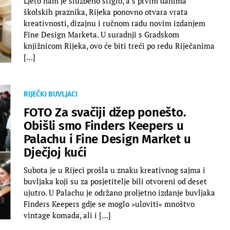
Ljeto nam je službeno stiglo, a s prvim danima
školskih praznika, Rijeka ponovno otvara vrata
kreativnosti, dizajnu i ručnom radu novim izdanjem
Fine Design Marketa. U suradnji s Gradskom
knjižnicom Rijeka, ovo će biti treći po redu Riječanima
[…]
RIJEČKI BUVLJACI
FOTO Za svačiji džep ponešto.
Obišli smo Finders Keepers u
Palachu i Fine Design Market u
Dječjoj kući
Subota je u Rijeci prošla u znaku kreativnog sajma i
buvljaka koji su za posjetitelje bili otvoreni od deset
ujutro. U Palachu je održano proljetno izdanje buvljaka
Finders Keepers gdje se moglo »uloviti« mnoštvo
vintage komada, ali i […]