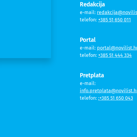
Redakcija
e-mail:
redakcija@novilis
telefon:
+385 51 650 011
Portal
e-mail:
portal@novilist.h
telefon:
+385 51 444 334
Pretplata
e-mail:
info.pretplata@novilist.h
telefon:
:+385 51 650 043