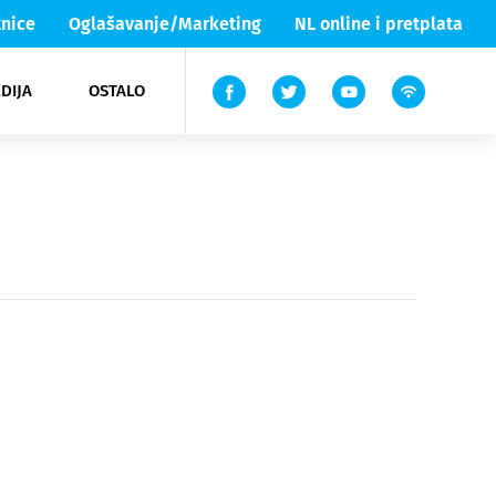
nice
Oglašavanje/Marketing
NL online i pretplata
DIJA
OSTALO
ar
ortovi
 List TV
entari
elgood
Lika & Senj