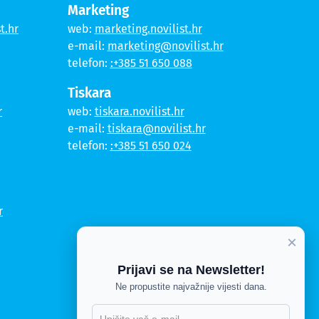
Marketing
t.hr
web:
marketing.novilist.hr
e-mail:
marketing@novilist.hr
telefon:
:+385 51 650 088
Tiskara
r
web:
tiskara.novilist.hr
e-mail:
tiskara@novilist.hr
telefon:
:+385 51 650 024
r
×
Prijavi se na Newsletter!
Ne propustite najvažnije vijesti dana.