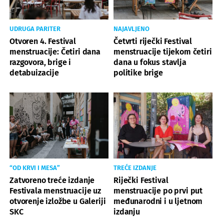
UDRUGA PARITER
NAJAVLJENO
Otvoren 4. Festival
Četvrti riječki Festival
menstruacije: Četiri dana
menstruacije tijekom četiri
razgovora, brige i
dana u fokus stavlja
detabuizacije
politike brige
“OD KRVI I MESA”
TREĆE IZDANJE
Zatvoreno treće izdanje
Riječki Festival
Festivala menstruacije uz
menstruacije po prvi put
otvorenje izložbe u Galeriji
međunarodni i u ljetnom
SKC
izdanju