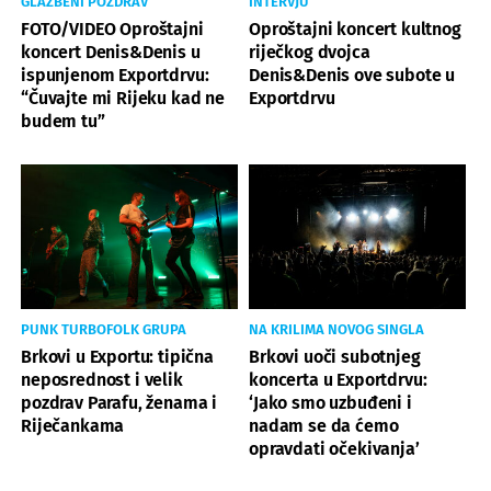
GLAZBENI POZDRAV
INTERVJU
FOTO/VIDEO Oproštajni
Oproštajni koncert kultnog
koncert Denis&Denis u
riječkog dvojca
ispunjenom Exportdrvu:
Denis&Denis ove subote u
“Čuvajte mi Rijeku kad ne
Exportdrvu
budem tu”
PUNK TURBOFOLK GRUPA
NA KRILIMA NOVOG SINGLA
Brkovi u Exportu: tipična
Brkovi uoči subotnjeg
neposrednost i velik
koncerta u Exportdrvu:
pozdrav Parafu, ženama i
‘Jako smo uzbuđeni i
Riječankama
nadam se da ćemo
opravdati očekivanja’