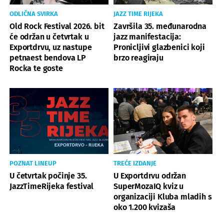
ODLIČNA SVIRKA
JAZZ TIME RIJEKA
Old Rock Festival 2026. bit
Završila 35. međunarodna
će održan u četvrtak u
jazz manifestacija:
Exportdrvu, uz nastupe
Pronicljivi glazbenici koji
petnaest bendova LP
brzo reagiraju
Rocka te goste
POZNAT LINEUP
TREĆE IZDANJE
U četvrtak počinje 35.
U Exportdrvu održan
JazzTimeRijeka festival
SuperMozaIQ kviz u
organizaciji Kluba mladih s
oko 1.200 kvizaša