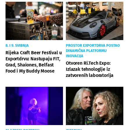
8. I 9. SVIBNJA
PROSTOR EXPORTDRVA POSTAO
DINAMIČNA PLATFORMU
Rijeka Craft Beer Festival u
INOVACIJA
Exportdrvu: Nastupaju FIT,
Otvoren Ri.Tech Expo:
Grad, Shaiones, Belfast
Izlazak tehnologije iz
Food i My Buddy Moose
zatvorenih laboratorija