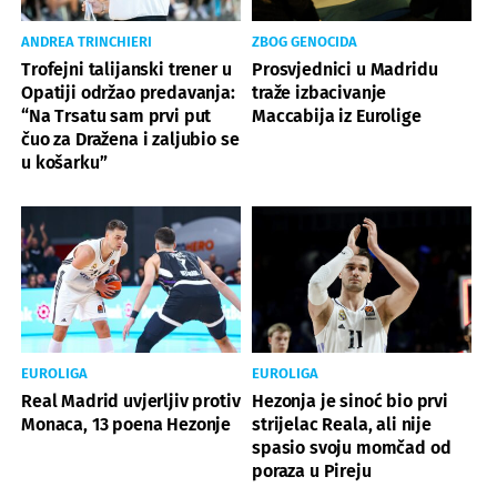
ANDREA TRINCHIERI
ZBOG GENOCIDA
Trofejni talijanski trener u
Prosvjednici u Madridu
Opatiji održao predavanja:
traže izbacivanje
“Na Trsatu sam prvi put
Maccabija iz Eurolige
čuo za Dražena i zaljubio se
u košarku”
EUROLIGA
EUROLIGA
Real Madrid uvjerljiv protiv
Hezonja je sinoć bio prvi
Monaca, 13 poena Hezonje
strijelac Reala, ali nije
spasio svoju momčad od
poraza u Pireju