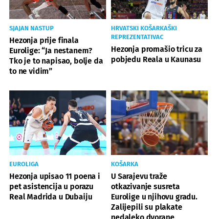
SJAJAN NASTUP
HRVATSKI KOŠARKAŠKI
REPREZENTATIVAC
Hezonja prije finala
Hezonja promašio tricu za
Eurolige: “Ja nestanem?
pobjedu Reala u Kaunasu
Tko je to napisao, bolje da
to ne vidim”
EUROLIGA
KOŠARKA
Hezonja upisao 11 poena i
U Sarajevu traže
pet asistencija u porazu
otkazivanje susreta
Real Madrida u Dubaiju
Eurolige u njihovu gradu.
Zalijepili su plakate
nedaleko dvorane