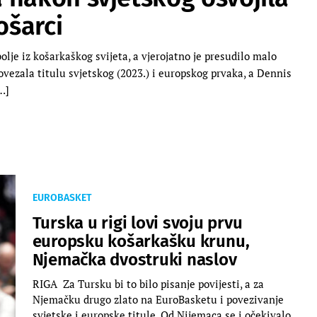
ošarci
lje iz košarkaškog svijeta, a vjerojatno je presudilo malo
vezala titulu svjetskog (2023.) i europskog prvaka, a Dennis
…]
EUROBASKET
Turska u rigi lovi svoju prvu
europsku košarkašku krunu,
Njemačka dvostruki naslov
RIGA Za Tursku bi to bilo pisanje povijesti, a za
Njemačku drugo zlato na EuroBasketu i povezivanje
svjetske i europske titule. Od Nijemaca se i očekivalo