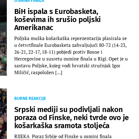
OSMINA FINALA
BiH ispala s Eurobasketa,
koševima ih srušio poljski
Amerikanac
Poljska muška košarkaška reprezentacija plasirala se
u četvrtfinale Eurobasketa zahvaljujući 80-72 (14-23,
26-21, 22-17, 18-11) pobjedi protiv Bosne i
Hercegovine u susretu osmine finala u Rigi. Opet je u
sastavu Poljske, kojeg vodi hrvatski stručnjak Igor
Miličić, raspoložen […]
BURNE REAKCIJE
Srpski mediji su podivljali nakon
poraza od Finske, neki tvrde ovo je
košarkaška sramota stoljeća
RIJEKA Poraz Srbije od Finske u osmini finala