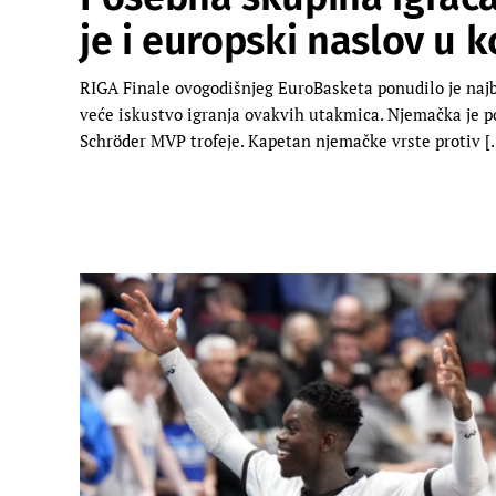
je i europski naslov u k
RIGA Finale ovogodišnjeg EuroBasketa ponudilo je najbo
veće iskustvo igranja ovakvih utakmica. Njemačka je po
Schröder MVP trofeje. Kapetan njemačke vrste protiv [