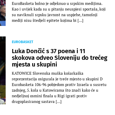
EuroBasketa bolno je odjeknuo u srpskim medijima.
Kao i uvijek kada su u pitanju neuspjesi sportaša, koji
su naviknuli srpsku javnost na uspjehe, tamošnji
mediji nisu štedjeli epitete kojima bi […]
EUROBASKET
Luka Dončić s 37 poena i 11
skokova odveo Sloveniju do trećeg
mjesta u skupini
KATOWICE Slovenska muška košarkaška
reprezentacija osigurala je treće mjesto u skupini D
Eurobasketa 106-96 pobjedom protiv Izraela u susretu
zadnjeg, 5. kola u Katowicama što znači kako će u
nedjeljnoj osmini finala u Rigi igrati protiv
drugoplasiranog sastava […]