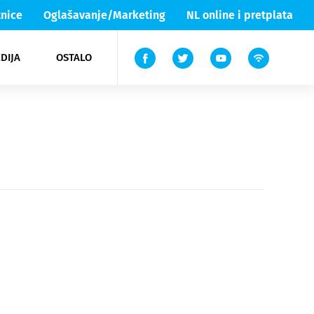
nice
Oglašavanje/Marketing
NL online i pretplata
DIJA
OSTALO
ar
ortovi
 List TV
entari
elgood
Lika & Senj