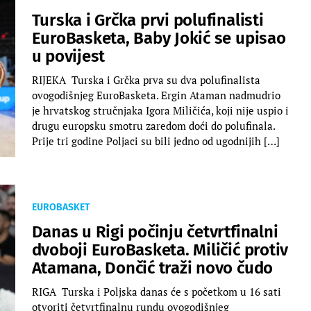
Turska i Grčka prvi polufinalisti
EuroBasketa, Baby Jokić se upisao
u povijest
RIJEKA Turska i Grčka prva su dva polufinalista
ovogodišnjeg EuroBasketa. Ergin Ataman nadmudrio
je hrvatskog stručnjaka Igora Miličića, koji nije uspio i
drugu europsku smotru zaredom doći do polufinala.
Prije tri godine Poljaci su bili jedno od ugodnijih […]
EUROBASKET
Danas u Rigi počinju četvrtfinalni
dvoboji EuroBasketa. Miličić protiv
Atamana, Dončić traži novo čudo
RIGA Turska i Poljska danas će s početkom u 16 sati
otvoriti četvrtfinalnu rundu ovogodišnjeg