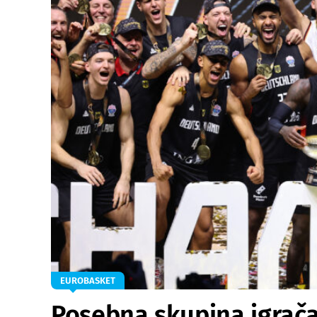
EUROBASKET
Posebna skupina igrača