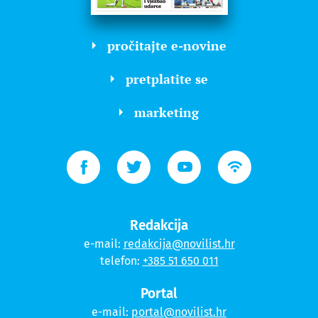
pročitajte e-novine
pretplatite se
marketing
Redakcija
e-mail:
redakcija@novilist.hr
telefon:
+385 51 650 011
Portal
e-mail:
portal@novilist.hr