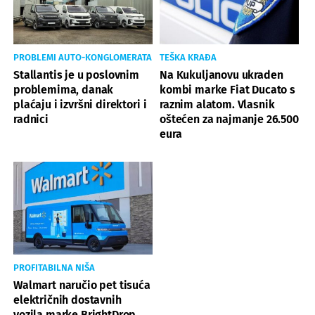
PROBLEMI AUTO-KONGLOMERATA
TEŠKA KRAĐA
Stallantis je u poslovnim
Na Kukuljanovu ukraden
problemima, danak
kombi marke Fiat Ducato s
plaćaju i izvršni direktori i
raznim alatom. Vlasnik
radnici
oštećen za najmanje 26.500
eura
PROFITABILNA NIŠA
Walmart naručio pet tisuća
električnih dostavnih
vozila marke BrightDrop