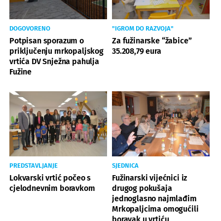
DOGOVORENO
"IGROM DO RAZVOJA"
Potpisan sporazum o
Za fužinarske “žabice”
priključenju mrkopaljskog
35.208,79 eura
vrtića DV Snježna pahulja
Fužine
PREDSTAVLJANJE
SJEDNICA
Lokvarski vrtić počeo s
Fužinarski vijećnici iz
cjelodnevnim boravkom
drugog pokušaja
jednoglasno najmlađim
Mrkopaljcima omogućili
boravak u vrtiću