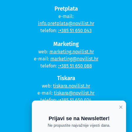
Pretplata
e-mail:
info.pretplata@novilist.hr
telefon:
:+385 51 650 043
Marketing
web:
marketing.novilist.hr
e-mail:
marketing@novilist.hr
telefon:
:+385 51 650 088
Tiskara
web:
tiskara.novilist.hr
e-mail:
tiskara@novilist.hr
telefon:
:+385 51 650 024
×
Copyright © 2020. Novi list
Prijavi se na Newsletter!
Kontakt
Ne propustite najvažnije vijesti dana.