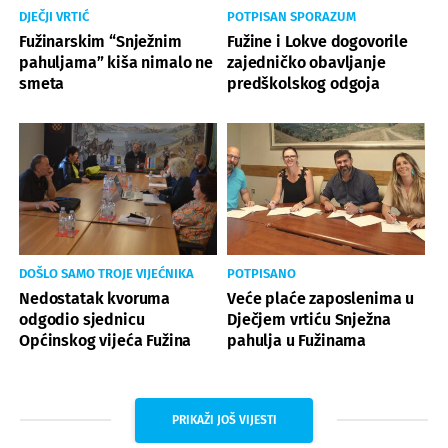
DJEČJI VRTIĆ
POTPISAN SPORAZUM
Fužinarskim “Snježnim
Fužine i Lokve dogovorile
pahuljama” kiša nimalo ne
zajedničko obavljanje
smeta
predškolskog odgoja
DOŠLO SAMO TROJE VIJEĆNIKA
POTPISANO
Nedostatak kvoruma
Veće plaće zaposlenima u
odgodio sjednicu
Dječjem vrtiću Snježna
Općinskog vijeća Fužina
pahulja u Fužinama
PRIKAŽI JOŠ VIJESTI