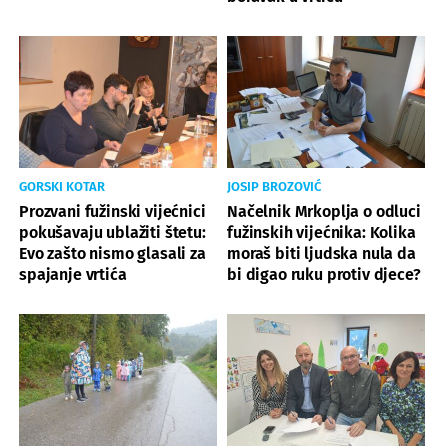
GORSKI KOTAR
JOSIP BROZOVIĆ
Prozvani fužinski vijećnici
Načelnik Mrkoplja o odluci
pokušavaju ublažiti štetu:
fužinskih vijećnika: Kolika
Evo zašto nismo glasali za
moraš biti ljudska nula da
spajanje vrtića
bi digao ruku protiv djece?