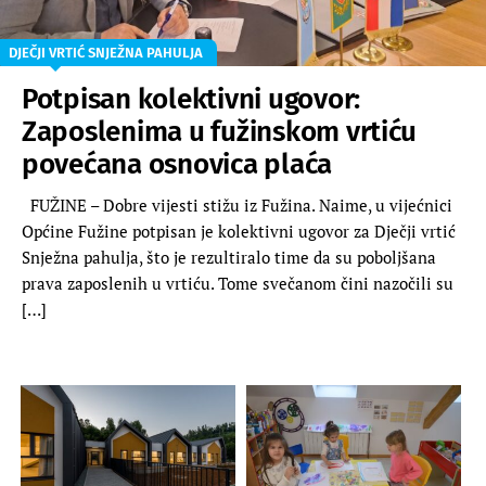
DJEČJI VRTIĆ SNJEŽNA PAHULJA
Potpisan kolektivni ugovor:
Zaposlenima u fužinskom vrtiću
povećana osnovica plaća
FUŽINE – Dobre vijesti stižu iz Fužina. Naime, u vijećnici
Općine Fužine potpisan je kolektivni ugovor za Dječji vrtić
Snježna pahulja, što je rezultiralo time da su poboljšana
prava zaposlenih u vrtiću. Tome svečanom čini nazočili su
[…]