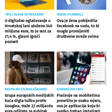
"BOLI GLAVA OD REKLAMA"
TANYA O'CARROLL
U digitalno oglašavanje u
Ova je žena pobijedila
Hrvatskoj lani uloženo 340
Facebook na sudu, to bi
milijuna eura, to je rast za
moglo promijeniti
21,4 %, glavni igrači
društvene mreže svima
poznati
DIGITALNO (ZL)OGLAŠAVANJE
KONRAD KOLLNIG
Grupa europskih medijskih
Praćenje na mobitelima
kuća digla tužbu protiv
prevršilo je svaku mjeru,
Googlea, traže 2,1 milijardu
ovo je aplikacija koju bi
eura odštete za gubitak
svatko trebao instalirati