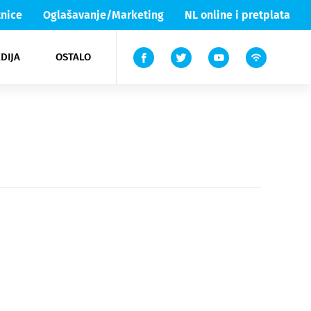
nice
Oglašavanje/Marketing
NL online i pretplata
DIJA
OSTALO
ar
ortovi
 List TV
entari
elgood
Lika & Senj