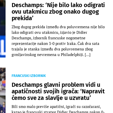
Deschamps: ‘Nije bilo lako odigrati
ovu utakmicu zbog onako dugog
prekida’
Zbog dugog prekida između dva poluvremena nije bilo
lako odigrati ovu utakmicu, izjavio je Didier
Deschamps, izbornik francuske nogometne
reprezentacije nakon 3-0 protiv Iraka. Čak dva sata
trajala je stanka između dva poluvremena zbog
grmljavinskog nevremena u Philadelphiji. […]
FRANCUSKI IZBORNIK
Deschamps glavni problem vidi u
apatičnosti svojih igrača: ‘Napravit
ćemo sve za slavlje u uzvratu’
Bili smo malo previše apatični, igrači su razočarani,
kazao je francuski strateg Didier Deschamps nakon 0-