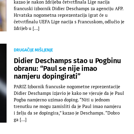
kazao je nakon ždrijeba četvrtfinala Lige nacija
francuski izbornik Didier Deschamps za agenciju AFP.
Hrvatska nogometna reprezentacija igrat će u
četvrtfinalu UEFA Lige nacija s Francuskom, odlučio je
ždrijeb u […]
DRUGAČIJE MIŠLJENJE
Didier Deschamps stao u Pogbinu
obranu: “Paul se nije imao
namjeru dopingirati”
PARIZ Izbornik francuske nogometne reprezentacije
Didier Deschamps izjavio je kako ne vjeruje da je Paul
Pogba namjerno uzimao doping. “Niti u jednom
trenutku ne mogu zamisliti da je Paul imao namjeru
i želju da se dopingira,” kazao je Deschamps. “Dobro
ga […]