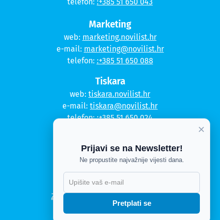
telefon:
:+385 51 650 043
Marketing
web:
marketing.novilist.hr
e-mail:
marketing@novilist.hr
telefon:
:+385 51 650 088
Tiskara
web:
tiskara.novilist.hr
e-mail:
tiskara@novilist.hr
telefon:
:+385 51 650 024
×
Copyright © 2020. Novi list
Prijavi se na Newsletter!
Kontakt
Ne propustite najvažnije vijesti dana.
Politika privatnosti
Politika kolačića
Zahtjev za pristup informacijama
Pretplati se
Impressum