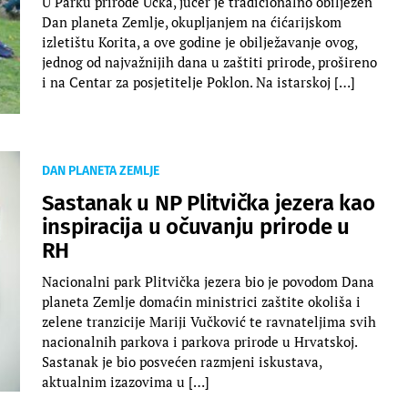
U Parku prirode Učka, jučer je tradicionalno obilježen
Dan planeta Zemlje, okupljanjem na ćićarijskom
izletištu Korita, a ove godine je obilježavanje ovog,
jednog od najvažnijih dana u zaštiti prirode, prošireno
i na Centar za posjetitelje Poklon. Na istarskoj […]
DAN PLANETA ZEMLJE
Sastanak u NP Plitvička jezera kao
inspiracija u očuvanju prirode u
RH
Nacionalni park Plitvička jezera bio je povodom Dana
planeta Zemlje domaćin ministrici zaštite okoliša i
zelene tranzicije Mariji Vučković te ravnateljima svih
nacionalnih parkova i parkova prirode u Hrvatskoj.
Sastanak je bio posvećen razmjeni iskustava,
aktualnim izazovima u […]