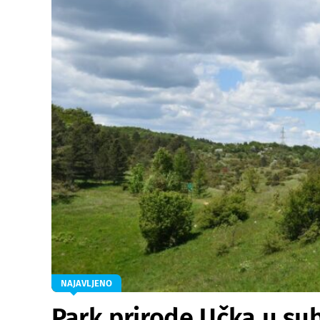
NAJAVLJENO
Park prirode Učka u su