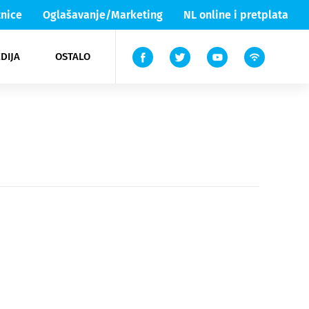
nice
Oglašavanje/Marketing
NL online i pretplata
DIJA
OSTALO
ar
ortovi
 List TV
entari
elgood
Lika & Senj