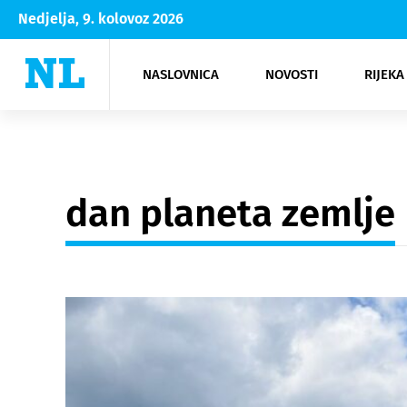
Nedjelja, 9. kolovoz 2026
NASLOVNICA
NOVOSTI
RIJEKA
Rijeka
Kultura
Opatija
Hrvatsk
Moda
NK Rije
Sh
dan planeta zemlje