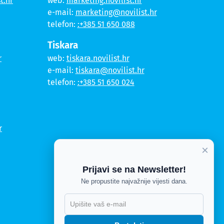
t.hr
web:
marketing.novilist.hr
e-mail:
marketing@novilist.hr
telefon:
:+385 51 650 088
Tiskara
r
web:
tiskara.novilist.hr
e-mail:
tiskara@novilist.hr
telefon:
:+385 51 650 024
r
×
Prijavi se na Newsletter!
Ne propustite najvažnije vijesti dana.