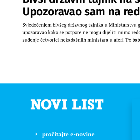
Upozoravao sam na red
Svjedočenjem bivšeg državnog tajnika u Ministarstvu g
upozoravao kako se potpore ne mogu dijeliti mimo red
suđenje četvorici nekadašnjih ministara u aferi ‘Po bab
pročitajte e-novine