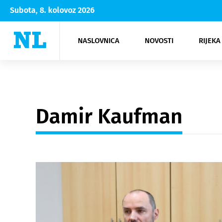
Subota, 8. kolovoz 2026
NASLOVNICA
NOVOSTI
RIJEKA
Rijeka
Kultura
Opatija
Hrvatsk
Moda
NK Rije
Sh
Damir Kaufman