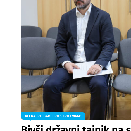
AFERA 'PO BABI I PO STRIČEVIMA'
Bivši državni tajnik na