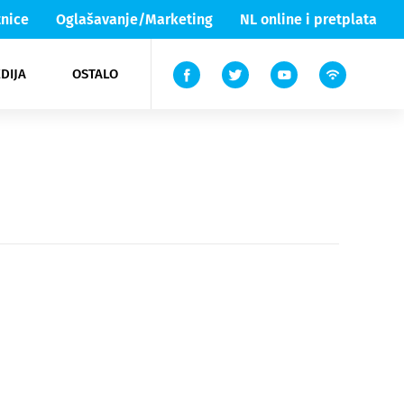
nice
Oglašavanje/Marketing
NL online i pretplata
DIJA
OSTALO
ar
ortovi
 List TV
entari
elgood
Lika & Senj