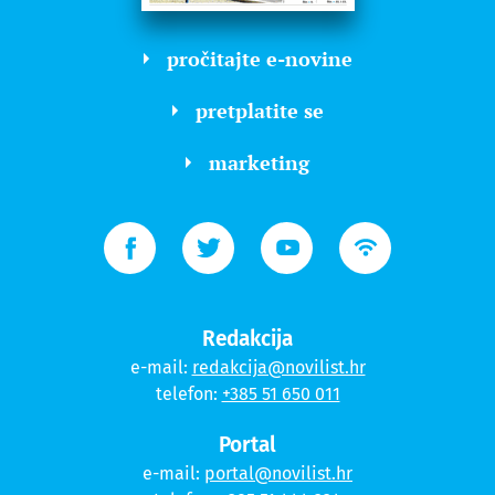
pročitajte e-novine
pretplatite se
marketing
Redakcija
e-mail:
redakcija@novilist.hr
telefon:
+385 51 650 011
Portal
e-mail:
portal@novilist.hr