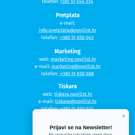
telefon:
+385 51 444 334
Pretplata
e-mail:
info.pretplata@novilist.hr
telefon:
:+385 51 650 043
Marketing
web:
marketing.novilist.hr
e-mail:
marketing@novilist.hr
telefon:
:+385 51 650 088
Tiskara
web:
tiskara.novilist.hr
e-mail:
tiskara@novilist.hr
telefon:
:+385 51 650 024
×
Copyright © 2020. Novi list
Prijavi se na Newsletter!
Ne propustite najvažnije vijesti dana.