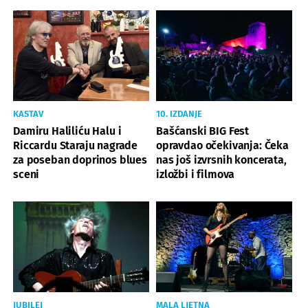
KASTAV
10. IZDANJE
Damiru Haliliću Halu i
Bašćanski BIG Fest
Riccardu Staraju nagrade
opravdao očekivanja: Čeka
za poseban doprinos blues
nas još izvrsnih koncerata,
sceni
izložbi i filmova
JUBILEJ
MALA LJETNA