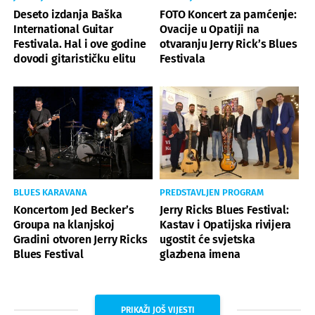
Deseto izdanja Baška
FOTO Koncert za pamćenje:
International Guitar
Ovacije u Opatiji na
Festivala. Hal i ove godine
otvaranju Jerry Rick’s Blues
dovodi gitarističku elitu
Festivala
BLUES KARAVANA
PREDSTAVLJEN PROGRAM
Koncertom Jed Becker’s
Jerry Ricks Blues Festival:
Groupa na klanjskoj
Kastav i Opatijska rivijera
Gradini otvoren Jerry Ricks
ugostit će svjetska
Blues Festival
glazbena imena
PRIKAŽI JOŠ VIJESTI