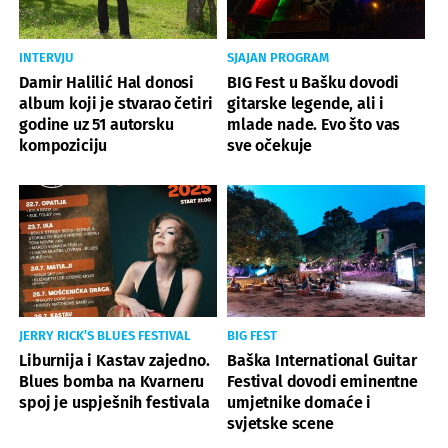
INTERVJU
SJAJAN PROGRAM
Damir Halilić Hal donosi
BIG Fest u Bašku dovodi
album koji je stvarao četiri
gitarske legende, ali i
godine uz 51 autorsku
mlade nade. Evo što vas
kompoziciju
sve očekuje
JERRY RICK’S BLUES FESTIVAL
BIG FEST
Liburnija i Kastav zajedno.
Baška International Guitar
Blues bomba na Kvarneru
Festival dovodi eminentne
spoj je uspješnih festivala
umjetnike domaće i
svjetske scene