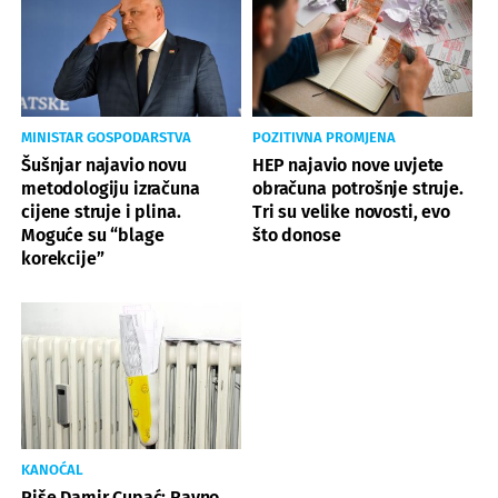
MINISTAR GOSPODARSTVA
POZITIVNA PROMJENA
Šušnjar najavio novu
HEP najavio nove uvjete
metodologiju izračuna
obračuna potrošnje struje.
cijene struje i plina.
Tri su velike novosti, evo
Moguće su “blage
što donose
korekcije”
KANOĆAL
Piše Damir Cupać: Ravno