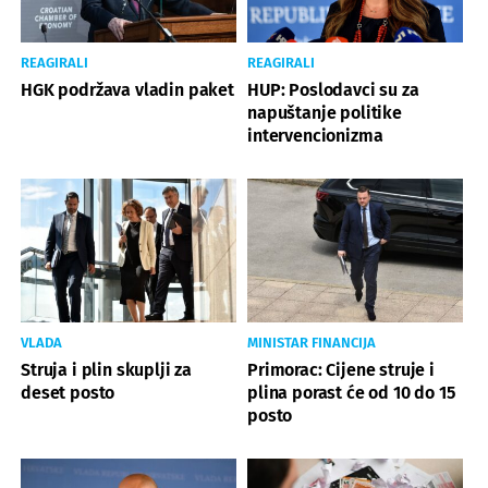
REAGIRALI
REAGIRALI
HGK podržava vladin paket
HUP: Poslodavci su za
napuštanje politike
intervencionizma
VLADA
MINISTAR FINANCIJA
Struja i plin skuplji za
Primorac: Cijene struje i
deset posto
plina porast će od 10 do 15
posto