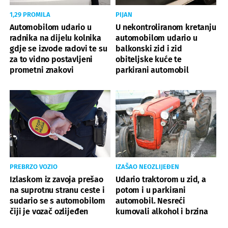
1,29 PROMILA
PIJAN
Automobilom udario u
U nekontroliranom kretanju
radnika na dijelu kolnika
automobilom udario u
gdje se izvode radovi te su
balkonski zid i zid
za to vidno postavljeni
obiteljske kuće te
prometni znakovi
parkirani automobil
PREBRZO VOZIO
IZAŠAO NEOZLIJEĐEN
Izlaskom iz zavoja prešao
Udario traktorom u zid, a
na suprotnu stranu ceste i
potom i u parkirani
sudario se s automobilom
automobil. Nesreći
čiji je vozač ozlijeđen
kumovali alkohol i brzina