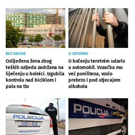
BEZ KACIGE
U ZATVORU
Ozlijeđena žena zbog
U kočenju teretnim udario
teških ozljeda zadržana na
u automobil. Vozačka mu
liječenju u bolnici. Izgubila
već poništena, vozio
kontrolu nad biciklom i
prebrzo i pod utjecajem
pala na tlo
alkohola