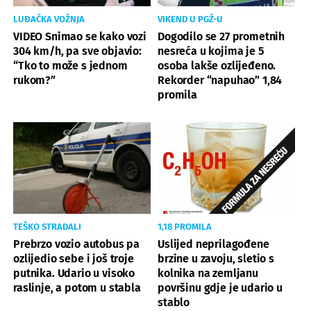
LUĐAČKA VOŽNJA
VIKEND U PGŽ-U
VIDEO Snimao se kako vozi
Dogodilo se 27 prometnih
304 km/h, pa sve objavio:
nesreća u kojima je 5
“Tko to može s jednom
osoba lakše ozlijeđeno.
rukom?”
Rekorder “napuhao” 1,84
promila
TEŠKO STRADALI
1,18 PROMILA
Prebrzo vozio autobus pa
Uslijed neprilagođene
ozlijedio sebe i još troje
brzine u zavoju, sletio s
putnika. Udario u visoko
kolnika na zemljanu
raslinje, a potom u stabla
površinu gdje je udario u
stablo