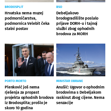
BRODOSPLIT
BSO
Hrvatska nema muzej
Debeljakovo
podmorničarstva,
brodogradilište poslalo
podmornica Velebit čeka
prijave DORH-u i tajnoj
stalni postav
službi zbog ophodnih
brodova za MORH
PORTO MORTO
MINISTAR OBRANE
Plenković još nema
Anušić: Ugovor o ophodnim
rješenja za propast
brodovima s Debeljakom
projekta ophodnih brodova
raskinut zbog cijene. Nema
iz Brodosplita; prošlo je
senzacije
skoro 10 godina