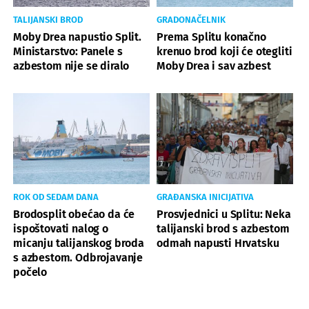
TALIJANSKI BROD
GRADONAČELNIK
Moby Drea napustio Split.
Prema Splitu konačno
Ministarstvo: Panele s
krenuo brod koji će otegliti
azbestom nije se diralo
Moby Drea i sav azbest
ROK OD SEDAM DANA
GRAĐANSKA INICIJATIVA
Brodosplit obećao da će
Prosvjednici u Splitu: Neka
ispoštovati nalog o
talijanski brod s azbestom
micanju talijanskog broda
odmah napusti Hrvatsku
s azbestom. Odbrojavanje
počelo