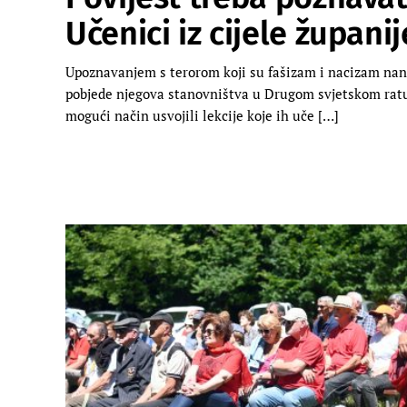
Učenici iz cijele župani
Upoznavanjem s terorom koji su fašizam i nacizam nani
pobjede njegova stanovništva u Drugom svjetskom ratu,
mogući način usvojili lekcije koje ih uče […]