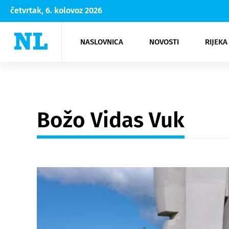
četvrtak, 6. kolovoz 2026
NASLOVNICA
NOVOSTI
RIJEKA
Rijeka
Kultura
Opatija
Hrvatsk
Moda
NK Rije
Sh
Božo Vidas Vuk