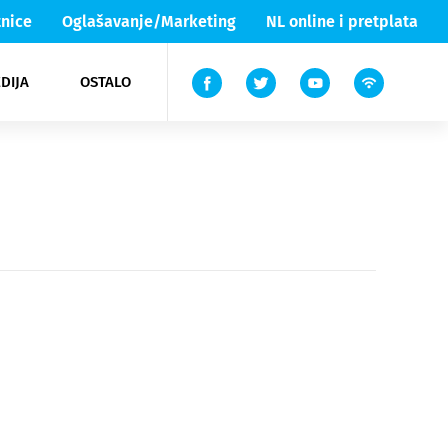
nice
Oglašavanje/Marketing
NL online i pretplata
DIJA
OSTALO
ar
ortovi
 List TV
entari
elgood
Lika & Senj