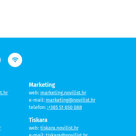
Marketing
t.hr
web:
marketing.novilist.hr
e-mail:
marketing@novilist.hr
telefon:
:+385 51 650 088
Tiskara
r
web:
tiskara.novilist.hr
e-mail:
tiskara@novilist.hr