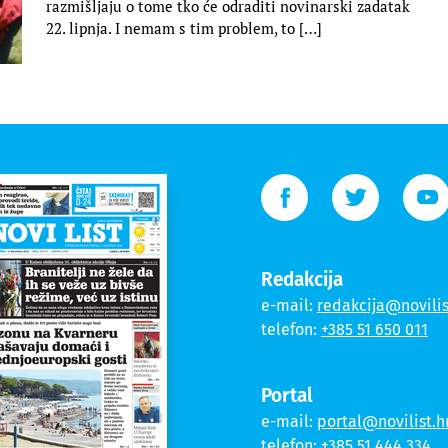
razmišljaju o tome tko će odraditi novinarski zadatak
22. lipnja. I nemam s tim problem, to […]
Redakcija
e-mail:
redakcija@novilis
telefon:
+385 51 650 011
Portal
e-mail:
portal@novilist.h
telefon:
+385 51 444 334