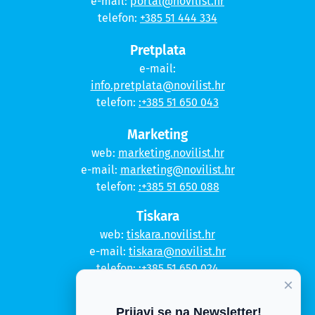
e-mail:
portal@novilist.hr
telefon:
+385 51 444 334
Pretplata
e-mail:
info.pretplata@novilist.hr
telefon:
:+385 51 650 043
Marketing
web:
marketing.novilist.hr
e-mail:
marketing@novilist.hr
telefon:
:+385 51 650 088
Tiskara
web:
tiskara.novilist.hr
e-mail:
tiskara@novilist.hr
telefon:
:+385 51 650 024
×
Copyright © 2020. Novi list
Prijavi se na Newsletter!