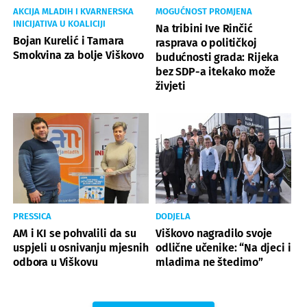
AKCIJA MLADIH I KVARNERSKA
MOGUĆNOST PROMJENA
INICIJATIVA U KOALICIJI
Na tribini Ive Rinčić
Bojan Kurelić i Tamara
rasprava o političkoj
Smokvina za bolje Viškovo
budućnosti grada: Rijeka
bez SDP-a itekako može
živjeti
PRESSICA
DODJELA
AM i KI se pohvalili da su
Viškovo nagradilo svoje
uspjeli u osnivanju mjesnih
odlične učenike: “Na djeci i
odbora u Viškovu
mladima ne štedimo”