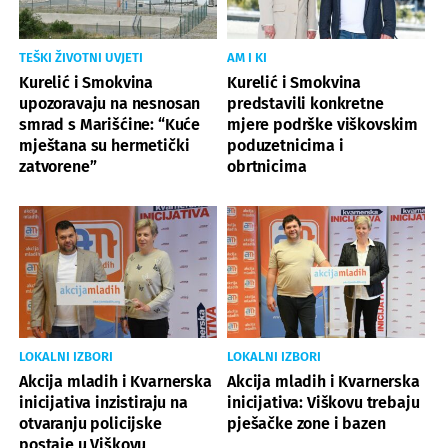
TEŠKI ŽIVOTNI UVJETI
AM I KI
Kurelić i Smokvina
Kurelić i Smokvina
upozoravaju na nesnosan
predstavili konkretne
smrad s Marišćine: “Kuće
mjere podrške viškovskim
mještana su hermetički
poduzetnicima i
zatvorene”
obrtnicima
LOKALNI IZBORI
LOKALNI IZBORI
Akcija mladih i Kvarnerska
Akcija mladih i Kvarnerska
inicijativa inzistiraju na
inicijativa: Viškovu trebaju
otvaranju policijske
pješačke zone i bazen
postaje u Viškovu