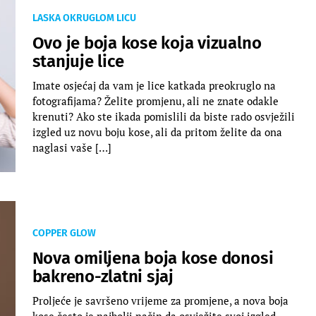
LASKA OKRUGLOM LICU
Ovo je boja kose koja vizualno
stanjuje lice
Imate osjećaj da vam je lice katkada preokruglo na
fotografijama? Želite promjenu, ali ne znate odakle
krenuti? Ako ste ikada pomislili da biste rado osvježili
izgled uz novu boju kose, ali da pritom želite da ona
naglasi vaše […]
COPPER GLOW
Nova omiljena boja kose donosi
bakreno-zlatni sjaj
Proljeće je savršeno vrijeme za promjene, a nova boja
kose često je najbolji način da osvježite svoj izgled.