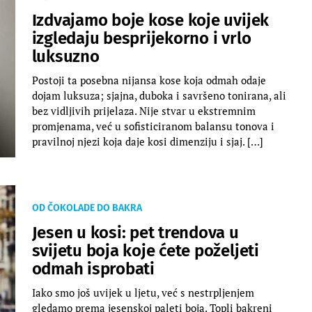
Izdvajamo boje kose koje uvijek
izgledaju besprijekorno i vrlo
luksuzno
Postoji ta posebna nijansa kose koja odmah odaje
dojam luksuza; sjajna, duboka i savršeno tonirana, ali
bez vidljivih prijelaza. Nije stvar u ekstremnim
promjenama, već u sofisticiranom balansu tonova i
pravilnoj njezi koja daje kosi dimenziju i sjaj. […]
OD ČOKOLADE DO BAKRA
Jesen u kosi: pet trendova u
svijetu boja koje ćete poželjeti
odmah isprobati
Iako smo još uvijek u ljetu, već s nestrpljenjem
gledamo prema jesenskoj paleti boja. Topli bakreni