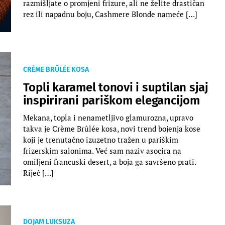
razmišljate o promjeni frizure, ali ne želite drastičan
rez ili napadnu boju, Cashmere Blonde nameće […]
CRÈME BRÛLÉE KOSA
Topli karamel tonovi i suptilan sjaj
inspirirani pariškom elegancijom
Mekana, topla i nenametljivo glamurozna, upravo
takva je Crème Brûlée kosa, novi trend bojenja kose
koji je trenutačno izuzetno tražen u pariškim
frizerskim salonima. Već sam naziv asocira na
omiljeni francuski desert, a boja ga savršeno prati.
Riječ […]
DOJAM LUKSUZA