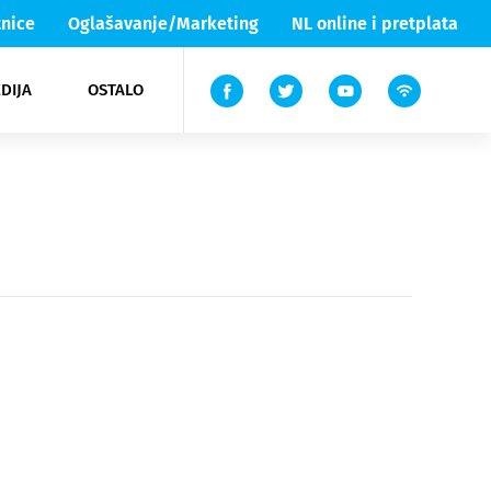
nice
Oglašavanje/Marketing
NL online i pretplata
DIJA
OSTALO
ar
ortovi
 List TV
entari
elgood
Lika & Senj