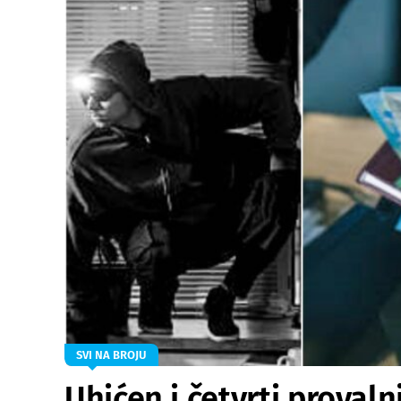
SVI NA BROJU
Uhićen i četvrti provaln