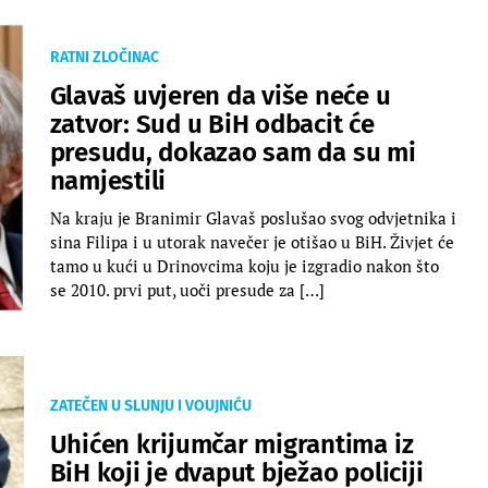
RATNI ZLOČINAC
Glavaš uvjeren da više neće u
zatvor: Sud u BiH odbacit će
presudu, dokazao sam da su mi
namjestili
Na kraju je Branimir Glavaš poslušao svog odvjetnika i
sina Filipa i u utorak navečer je otišao u BiH. Živjet će
tamo u kući u Drinovcima koju je izgradio nakon što
se 2010. prvi put, uoči presude za […]
ZATEČEN U SLUNJU I VOUJNIĆU
Uhićen krijumčar migrantima iz
BiH koji je dvaput bježao policiji