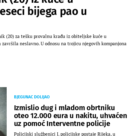
seci bijega pao u
nik (20) za tešku provalnu krađu iz obiteljske kuće u
a završila neslavno. U odnosu na trojicu njegovih kompanjona
BJEGUNAC DOLIJAO
Izmislio dug i mladom obrtniku
oteo 12.000 eura u nakitu, uhvaćen
uz pomoć Interventne policije
Policijski službenici I. policijske postaje Rijeka, u