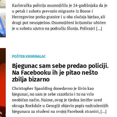
Karlovačka policija osumnjičila je 24-godišnjaka da je
u petak i subotu prevozio migrante iz Bosne i
Hercegovine preko granice i u oba slučaja bježao, ali
drugi put neuspješno. Osumnjičeni krijumčar uhićen
je u subotu ujutro na području Slunja. Policajci […]
POŠTEN KRIMINALAC
Bjegunac sam sebe predao policiji.
Na Facebooku ih je pitao nešto
zbilja bizarno
Christopher Spaulding donedavno je živio kao
bjegunac, no sam je sebe razotkrio i to na vrlo
neobičan način. Naime, ovog je tjedna šerifov ured
okruga Rockdale u Georgiji objavio popis najtraženijih
bjegunaca za studeni na svojoj Facebook stranici, […]