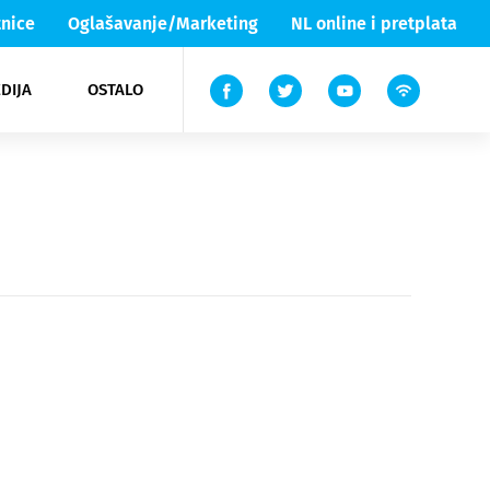
nice
Oglašavanje/Marketing
NL online i pretplata
DIJA
OSTALO
ar
ortovi
 List TV
entari
elgood
Lika & Senj