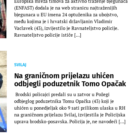
Europska mreža timova za aktivno traženje bjegunaca
(ENFAST) dodala je na web stranicu najtraženijih
bjegunaca u EU imena 24 optuženika za ubojstvo,
među kojima je i hrvatski državljanin Vladimir
Vaclavek (43), izvijestilo je Ravnateljstvo policije.
Ravnateljstvo policije ističe […]
SVILAJ
Na graničnom prijelazu uhićen
odbjegli poduzetnik Tomo Opačak
Brodski policajci predali su u zatvor u Požegi
odbjeglog poduzetnika Tomu Opačka (43) koji je
uhićen u ponedjeljak oko 9 sati prilikom ulaska u RH
na graničnom prijelazu Svilaj, izvijestila je Policijska
uprava brodsko-posavska. Policija je, ne navodeći […]