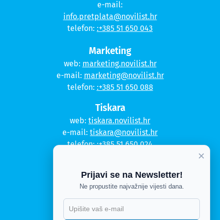
e-mail:
info.pretplata@novilist.hr
telefon:
:+385 51 650 043
Marketing
web:
marketing.novilist.hr
e-mail:
marketing@novilist.hr
telefon:
:+385 51 650 088
Tiskara
web:
tiskara.novilist.hr
e-mail:
tiskara@novilist.hr
telefon:
:+385 51 650 024
×
Copyright © 2020. Novi list
Prijavi se na Newsletter!
Kontakt
Ne propustite najvažnije vijesti dana.
Politika privatnosti
Politika kolačića