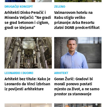
DRUGAČIJI KONCEPT
ZELENO
Arhitekti Dinko Peračić i
Valmarovom hotelu na
Miranda Veljačić: “Ne gradi
Rabu stiglo veliko
se grad betonom i ciglom,
priznanje: Arba Resortu
gradi se idejama”
zlatni DGNB predcertifikat
LEONARDO I DUOMO
ARHITEKT
Arhitekt bez titule: Kako je
Goran Žurić: Gradovi bi
Leonardo da Vinci izbrisan
morali ponovo postati
iz povijesti arhitekture
mjesto za život, a ne samo
prostor za stanovanje