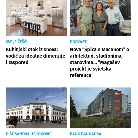
SVE JE ČEŠĆI
PODCAST
Kuhinjski otok iz snova:
Nova “Špica s Macanom” o
vodič za idealne dimenzije
arhitekturi, stadionima,
i raspored
stanovima… “Magašev
projekt je svjetska
referenca”
PIŠE SANDRA USKOKOVIĆ
BAUK BAUHAUSA