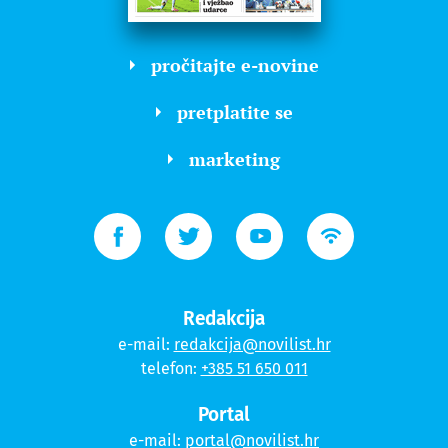
pročitajte e-novine
pretplatite se
marketing
Redakcija
e-mail:
redakcija@novilist.hr
telefon:
+385 51 650 011
Portal
e-mail:
portal@novilist.hr