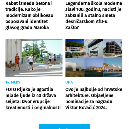
Rabat između betona i
Legendarna škola moderne
tradicije. Kako je
slavi 100. godinu, nacisti je
modernizam oblikovao
zabranili a stalno smeta
osporavani identitet
desničarskom AfD-u.
glavog grada Maroka
Zašto?
14. MEDS
UHA
FOTO Rijeka je ugostila
Ovo je najbolje od hrvatske
mlade ljude iz 40 država
arhitekture. Objavljene
svijeta: Izvor erupcije
nominacije za nagradu
kreativnosti i originalnosti
Viktor Kovačić 2024.