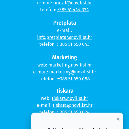
e-mail:
portal@novilist.hr
telefon:
+385 51 444 334
Pretplata
e-mail:
info.pretplata@novilist.hr
telefon:
:+385 51 650 043
Marketing
web:
marketing.novilist.hr
e-mail:
marketing@novilist.hr
telefon:
:+385 51 650 088
Tiskara
web:
tiskara.novilist.hr
e-mail:
tiskara@novilist.hr
telefon:
:+385 51 650 024
×
Copyright © 2020. Novi list