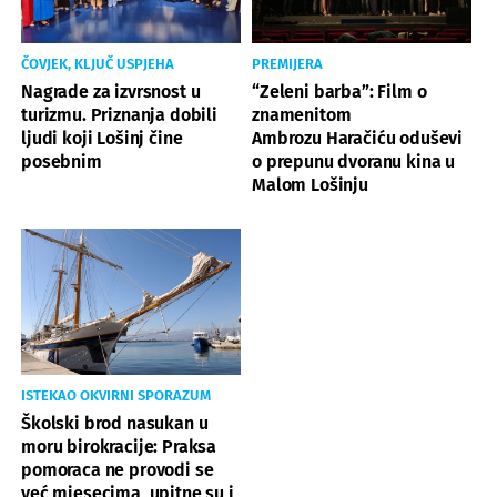
ČOVJEK, KLJUČ USPJEHA
PREMIJERA
Nagrade za izvrsnost u
“Zeleni barba”: Film o
turizmu. Priznanja dobili
znamenitom
ljudi koji Lošinj čine
Ambrozu Haračiću oduševi
posebnim
o prepunu dvoranu kina u
Malom Lošinju
ISTEKAO OKVIRNI SPORAZUM
Školski brod nasukan u
moru birokracije: Praksa
pomoraca ne provodi se
već mjesecima, upitne su i