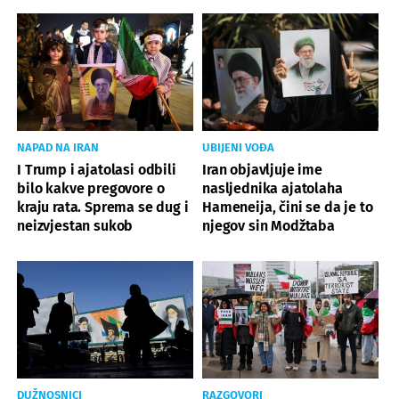
NAPAD NA IRAN
UBIJENI VOĐA
I Trump i ajatolasi odbili
Iran objavljuje ime
bilo kakve pregovore o
nasljednika ajatolaha
kraju rata. Sprema se dug i
Hameneija, čini se da je to
neizvjestan sukob
njegov sin Modžtaba
DUŽNOSNICI
RAZGOVORI