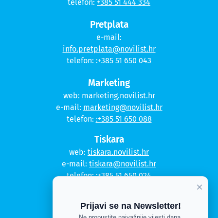
telefon:
+385 51 444 334
Pretplata
e-mail:
info.pretplata@novilist.hr
telefon:
:+385 51 650 043
Marketing
web:
marketing.novilist.hr
e-mail:
marketing@novilist.hr
telefon:
:+385 51 650 088
Tiskara
web:
tiskara.novilist.hr
e-mail:
tiskara@novilist.hr
telefon:
:+385 51 650 024
×
Copyright © 2020. Novi list
Prijavi se na Newsletter!
Ne propustite najvažnije vijesti dana.