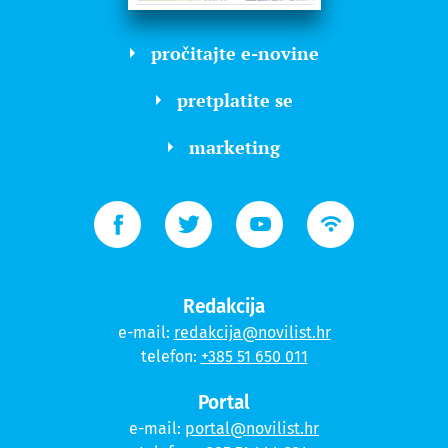
pročitajte e-novine
pretplatite se
marketing
Redakcija
e-mail:
redakcija@novilist.hr
telefon:
+385 51 650 011
Portal
e-mail:
portal@novilist.hr