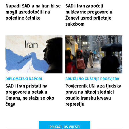
Napadi SAD-a na Iran bi se
SAD i Iran započeli
mogli usredotočiti na
nuklearne pregovore u
pojedine čelnike
Ženevi usred prijetnje
sukobom
DIPLOMATSKI NAPORI
BRUTALNO GUŠENJE PROSVJEDA
SAD i Iran pristali na
Povjerenik UN-a za ljudska
pregovore u petak u
prava na hitnoj sjednici
Omanu, ne slažu se oko
osudio iransku krvavu
čega
represiju
PRIKAŽI JOŠ VIJESTI