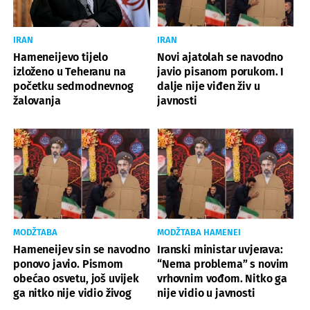
IRAN
IRAN
Hameneijevo tijelo
Novi ajatolah se navodno
izloženo u Teheranu na
javio pisanom porukom. I
početku sedmodnevnog
dalje nije viđen živ u
žalovanja
javnosti
MODŽTABA
MODŽTABA HAMENEI
Hameneijev sin se navodno
Iranski ministar uvjerava:
ponovo javio. Pismom
“Nema problema” s novim
obećao osvetu, još uvijek
vrhovnim vođom. Nitko ga
ga nitko nije vidio živog
nije vidio u javnosti