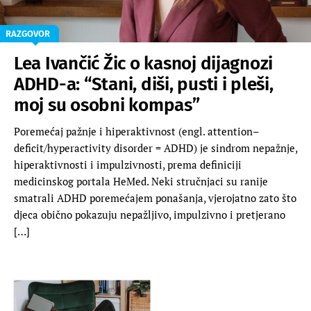
RAZGOVOR
Lea Ivančić Žic o kasnoj dijagnozi
ADHD-a: “Stani, diši, pusti i pleši,
moj su osobni kompas”
Poremećaj pažnje i hiperaktivnost (engl. attention–
deficit/hyperactivity disorder = ADHD) je sindrom nepažnje,
hiperaktivnosti i impulzivnosti, prema definiciji
medicinskog portala HeMed. Neki stručnjaci su ranije
smatrali ADHD poremećajem ponašanja, vjerojatno zato što
djeca obično pokazuju nepažljivo, impulzivno i pretjerano
[…]