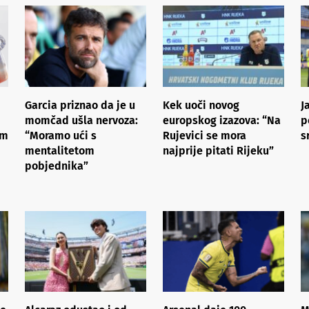
Garcia priznao da je u
Kek uoči novog
J
momčad ušla nervoza:
europskog izazova: “Na
p
im
“Moramo ući s
Rujevici se mora
s
mentalitetom
najprije pitati Rijeku”
pobjednika”