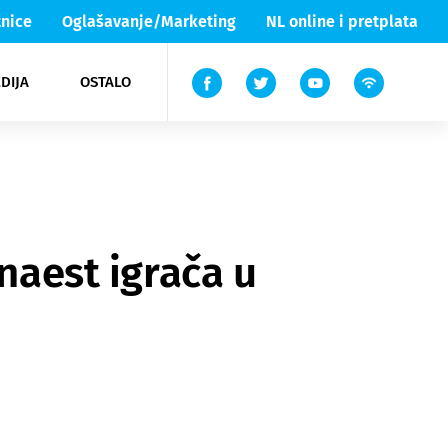
nice
Oglašavanje/Marketing
NL online i pretplata
DIJA
OSTALO
ar
ortovi
 List TV
entari
elgood
Lika & Senj
anaest igrača u