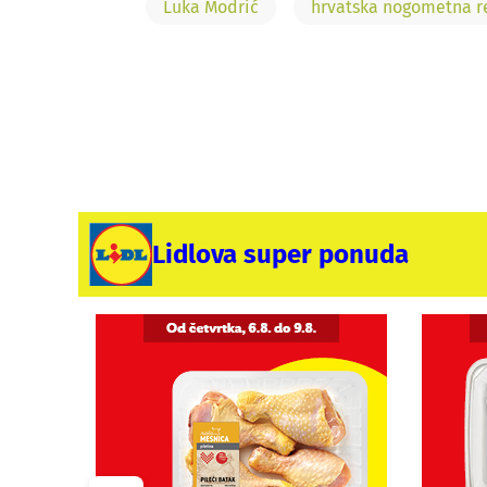
Luka Modrić
hrvatska nogometna r
Lidlova super ponuda