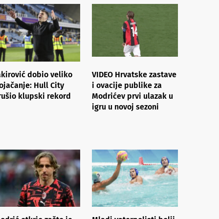
akirović dobio veliko
VIDEO Hrvatske zastave
ojačanje: Hull City
i ovacije publike za
rušio klupski rekord
Modrićev prvi ulazak u
igru u novoj sezoni