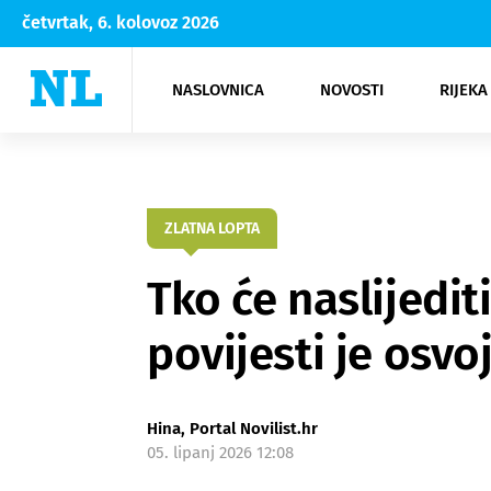
četvrtak, 6. kolovoz 2026
NASLOVNICA
NOVOSTI
RIJEKA
Rijeka
Kultura
Opatija
Hrvatsk
Moda
NK Rije
Sh
ZLATNA LOPTA
Tko će naslijedit
povijesti je osvo
Hina, Portal Novilist.hr
05. lipanj 2026 12:08