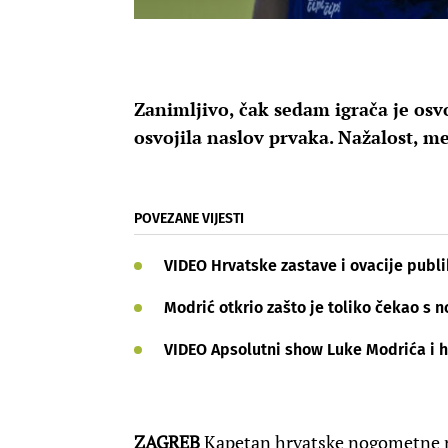
Zanimljivo, čak sedam igrača je osv
osvojila naslov prvaka. Nažalost, m
POVEZANE VIJESTI
VIDEO Hrvatske zastave i ovacije publi
Modrić otkrio zašto je toliko čekao s
VIDEO Apsolutni show Luke Modrića i hr
ZAGREB
Kapetan hrvatske nogometne r