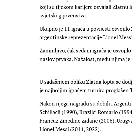
koji su tijekom karijere osvajali Zlatn
svjetskog prvenstva.
Ukupno je 11 igrača u povijesti osvojilo 
argentinske reprezentacije Lionel Messi
Zanimljivo, čak sedam igrača je osvojil
naslov prvaka. Nažalost, među njima je 
U sadašnjem obliku Zlatna lopta se dodj
je najboljim igračem turnira proglašen T
Nakon njega nagradu su dobili i Argent
Schillacii (1990), Brazilci Romario (199
Francuz Zinedine Zidane (2006), Urugva
Lionel Messi (2014, 2022).