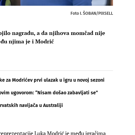
Foto I. ŠOBAN/PIXSELL
ojilo nagradu, a da njihova momčad nije
eđu njima je i Modrić
ke za Modrićev prvi ulazak u igru u novoj sezoni
 novim ugovorom: “Nisam došao zabavljati se”
vatskih navijača u Australiji
eprezentacije Luka Modrić je među igračima