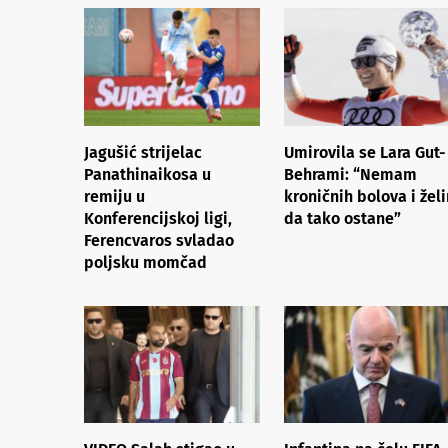
Jagušić strijelac
Umirovila se Lara Gut-
Panathinaikosa u
Behrami: “Nemam
remiju u
kroničnih bolova i žel
Konferencijskoj ligi,
da tako ostane”
Ferencvaros svladao
poljsku momčad