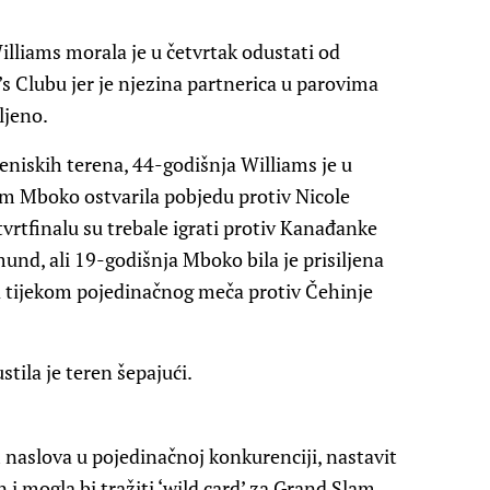
lliams morala je u četvrtak odustati od
 Clubu jer je njezina partnerica u parovima
ljeno.
teniskih terena, 44-godišnja Williams je u
m Mboko ostvarila pobjedu protiv Nicole
tvrtfinalu su trebale igrati protiv Kanađanke
nd, ali 19-godišnja Mboko bila je prisiljena
a tijekom pojedinačnog meča protiv Čehinje
tila je teren šepajući.
m naslova u pojedinačnoj konkurenciji, nastavit
n i mogla bi tražiti ‘wild card’ za Grand Slam