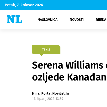
Petak, 7. kolovoz 2026
NASLOVNICA
NOVOSTI
RIJEKA
Rijeka
Kultura
Opatija
Hrvatsk
Moda
NK Rije
Sh
TENIS
Serena Williams
ozljede Kanađa
Hina, Portal Novilist.hr
11. lipanj 2026 13:39