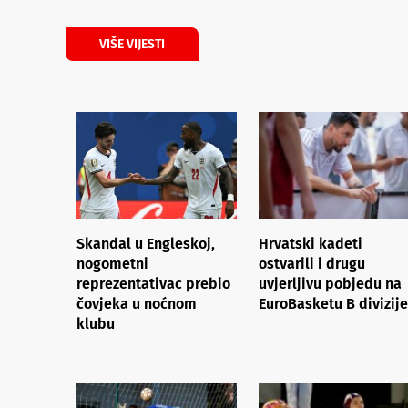
VIŠE VIJESTI
Skandal u Engleskoj,
Hrvatski kadeti
nogometni
ostvarili i drugu
reprezentativac prebio
uvjerljivu pobjedu na
čovjeka u noćnom
EuroBasketu B divizije
klubu