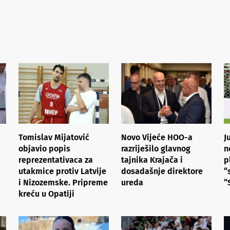
Tomislav Mijatović
Novo Vijeće HOO-a
J
objavio popis
razriješilo glavnog
n
reprezentativaca za
tajnika Krajača i
p
utakmice protiv Latvije
dosadašnje direktore
“
i Nizozemske. Pripreme
ureda
“
kreću u Opatiji