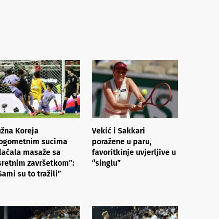
užna Koreja
Vekić i Sakkari
ogometnim sucima
poražene u paru,
laćala masaže sa
favoritkinje uvjerljive u
sretnim završetkom”:
“singlu”
Sami su to tražili”