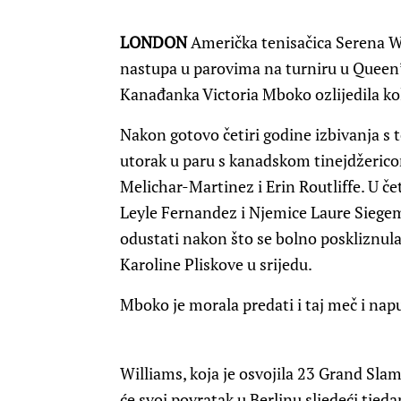
LONDON
Američka tenisačica Serena Wi
nastupa u parovima na turniru u Queen’s
Kanađanka Victoria Mboko ozlijedila ko
Nakon gotovo četiri godine izbivanja s 
utorak u paru s kanadskom tinejdžerico
Melichar-Martinez i Erin Routliffe. U če
Leyle Fernandez i Njemice Laure Siegemu
odustati nakon što se bolno poskliznul
Karoline Pliskove u srijedu.
Mboko je morala predati i taj meč i napus
Williams, koja je osvojila 23 Grand Sla
će svoj povratak u Berlinu sljedeći tjeda