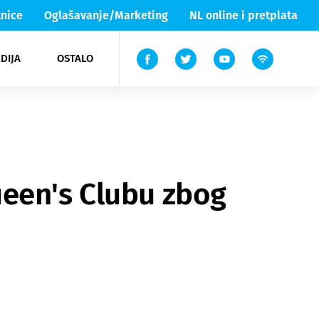
nice
Oglašavanje/Marketing
NL online i pretplata
DIJA
OSTALO
ar
ortovi
 List TV
entari
elgood
Lika & Senj
ueen's Clubu zbog