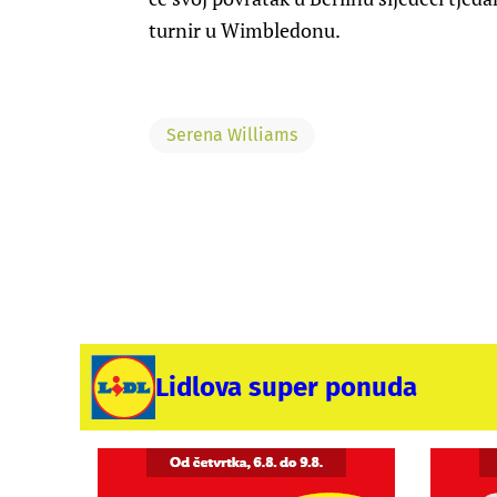
turnir u Wimbledonu.
Serena Williams
Lidlova super ponuda