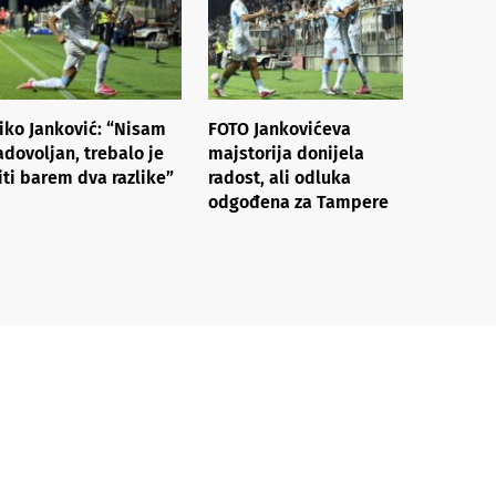
iko Janković: “Nisam
FOTO Jankovićeva
adovoljan, trebalo je
majstorija donijela
iti barem dva razlike”
radost, ali odluka
odgođena za Tampere