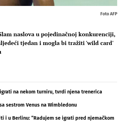
Foto AFP
 Slam naslova u pojedinačnoj konkurenciji,
jedeći tjedan i mogla bi tražiti 'wild card'
u
grati na nekom turniru, tvrdi njena trenerica
u sa sestrom Venus na Wimbledonu
ti i u Berlinu: “Radujem se igrati pred njemačkom