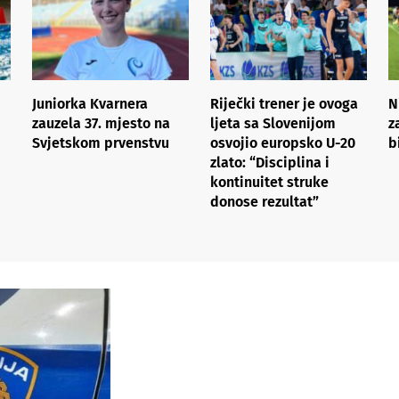
Juniorka Kvarnera
Riječki trener je ovoga
N
zauzela 37. mjesto na
ljeta sa Slovenijom
z
Svjetskom prvenstvu
osvojio europsko U-20
b
zlato: “Disciplina i
kontinuitet struke
donose rezultat”