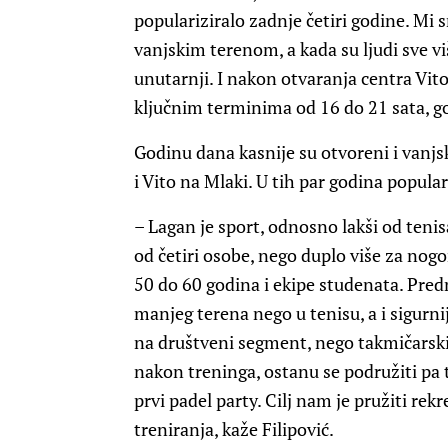
populariziralo zadnje četiri godine. Mi s
vanjskim terenom, a kada su ljudi sve viš
unutarnji. I nakon otvaranja centra Vit
ključnim terminima od 16 do 21 sata, gov
Godinu dana kasnije su otvoreni i vanjski
i Vito na Mlaki. U tih par godina popula
– Lagan je sport, odnosno lakši od tenis
od četiri osobe, nego duplo više za nog
50 do 60 godina i ekipe studenata. Pred
manjeg terena nego u tenisu, a i sigurni
na društveni segment, nego takmičarski.
nakon treninga, ostanu se podružiti pa 
prvi padel party. Cilj nam je pružiti rekr
treniranja, kaže Filipović.