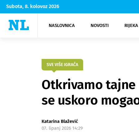
Subota, 8. kolovoz 2026
NASLOVNICA
NOVOSTI
RIJEKA
Rijeka
Kultura
Opatija
Hrvatsk
Moda
NK Rije
Sh
SVE VIŠE IGRAČA
Otkrivamo tajne 
se uskoro mogao 
Katarina Blažević
07. lipanj 2026 14:29