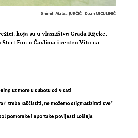
Snimili Matea JURČIĆ i Dean MICULINIĆ
žici, koja su u vlasništvu Grada Rijeke,
 Start Fun u Čavlima i centru Vito na
ening uz more​ ​u subotu od 9 sati
ari treba raščistiti, ne možemo stigmatizirati sve”
bol pomorske i sportske povijesti Lošinja