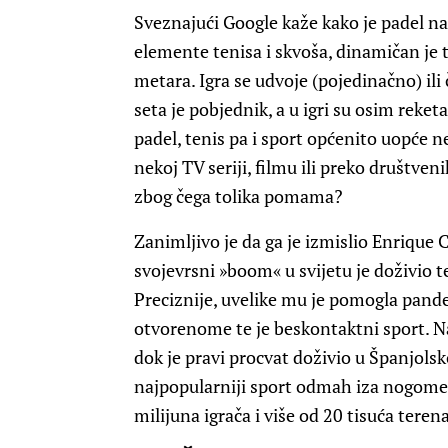
Sveznajući Google kaže kako je padel naj
elemente tenisa i skvoša, dinamičan je 
metara. Igra se udvoje (pojedinačno) ili 
seta je pobjednik, a u igri su osim reketa
padel, tenis pa i sport općenito uopće n
nekoj TV seriji, filmu ili preko društveni
zbog čega tolika pomama?
Zanimljivo je da ga je izmislio Enrique 
svojevrsni »boom« u svijetu je doživio t
Preciznije, uvelike mu je pomogla pande
otvorenome te je beskontaktni sport. N
dok je pravi procvat doživio u Španjolsk
najpopularniji sport odmah iza nogometa 
milijuna igrača i više od 20 tisuća terena