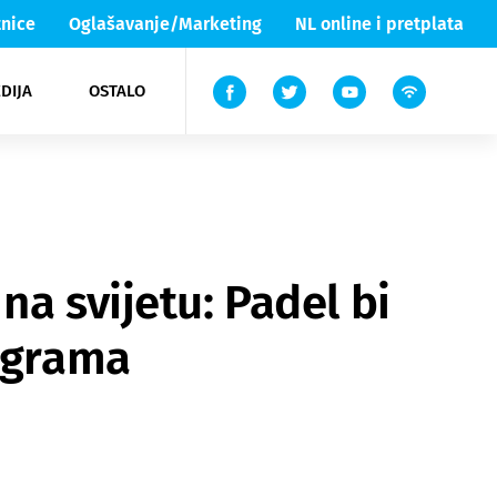
nice
Oglašavanje/Marketing
NL online i pretplata
DIJA
OSTALO
ar
ortovi
 List TV
entari
elgood
Lika & Senj
a svijetu: Padel bi
 igrama