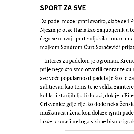
SPORT ZA SVE
Da padel može igrati svatko, slaže se i P
Njezin je otac Haris kao zaljubljenik u t
čega se u ovaj sport zaljubila i ona sama 
majkom Sandrom Ćurt Saračević i prija
– Interes za padelom je ogroman. Kren
prije nego što smo otvorili centar te su 
sve veće popularnosti padela je što je za
zahtjevan kao tenis te je velika zainter
koliko i starijih ljudi dolazi, dok je u Ri
Crikvenice gdje rijetko dođe neka žensk
muškaraca i žena koji dolaze igrati pade
lakše pronaći nekoga s kime bismo igrale