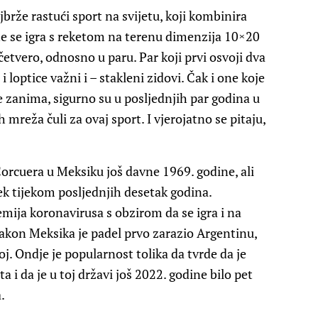
brže rastući sport na svijetu, koji kombinira
te se igra s reketom na terenu dimenzija 10×20
četvero, odnosno u paru. Par koji prvi osvoji dva
 i loptice važni i – stakleni zidovi. Čak i one koje
e zanima, sigurno su u posljednjih par godina u
h mreža čuli za ovaj sport. I vjerojatno se pitaju,
Corcuera u Meksiku još davne 1969. godine, ali
ek tijekom posljednjih desetak godina.
mija koronavirusa s obzirom da se igra i na
akon Meksika je padel prvo zarazio Argentinu,
oj. Ondje je popularnost tolika da tvrde da je
i da je u toj državi još 2022. godine bilo pet
.