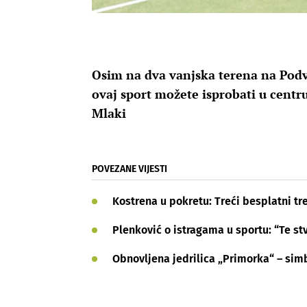
Osim na dva vanjska terena na Podve
ovaj sport možete isprobati u centru
Mlaki
POVEZANE VIJESTI
Kostrena u pokretu: ​T​reći besplatni tr
Plenković o istragama u sportu: “Te stv
Obnovljena jedrilica „Primorka“ – sim