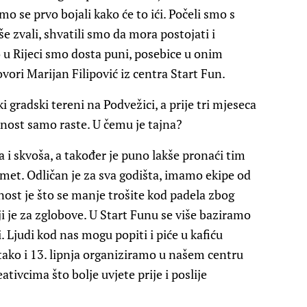
mo se prvo bojali kako će to ići. Počeli smo s
e zvali, shvatili smo da mora postojati i
o u Rijeci smo dosta puni, posebice u onim
ori Marijan Filipović iz centra Start Fun.
 gradski tereni na Podvežici, a prije tri mjeseca
rnost samo raste. U čemu je tajna?
a i skvoša, a također je puno lakše pronaći tim
omet. Odličan je za sva godišta, imamo ekipe od
nost je što se manje trošite kod padela zbog
ji je za zglobove. U Start Funu se više baziramo
 Ljudi kod nas mogu popiti i piće u kafiću
tako i 13. lipnja organiziramo u našem centru
eativcima što bolje uvjete prije i poslije