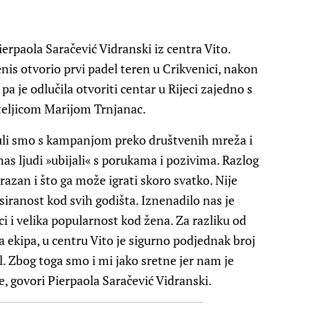
ierpaola Saračević Vidranski iz centra Vito.
enis otvorio prvi padel teren u Crikvenici, nakon
pa je odlučila otvoriti centar u Rijeci zajedno s
teljicom Marijom Trnjanac.
uli smo s kampanjom preko društvenih mreža i
nas ljudi »ubijali« s porukama i pozivima. Razlog
razan i što ga može igrati skoro svatko. Nije
esiranost kod svih godišta. Iznenadilo nas je
jeci i velika popularnost kod žena. Za razliku od
a ekipa, u centru Vito je sigurno podjednak broj
l. Zbog toga smo i mi jako sretne jer nam je
, govori Pierpaola Saračević Vidranski.