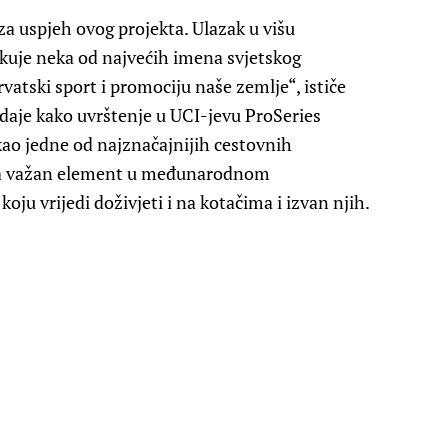
za uspjeh ovog projekta. Ulazak u višu
ekuje neka od najvećih imena svjetskog
rvatski sport i promociju naše zemlje“, ističe
odaje kako uvrštenje u UCI-jevu ProSeries
kao jedne od najznačajnijih cestovnih
avlja važan element u međunarodnom
oju vrijedi doživjeti i na kotačima i izvan njih.