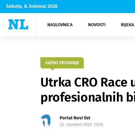
Subota, 8. kolovoz 2026
NASLOVNICA
NOVOSTI
RIJEKA
Rijeka
Kultura
Opatija
Hrvatsk
Moda
NK Rije
Sh
VAŽNO PRIZNANJE
Utrka CRO Race u
profesionalnih bi
Portal Novi list
25. studeni 2025 13:16