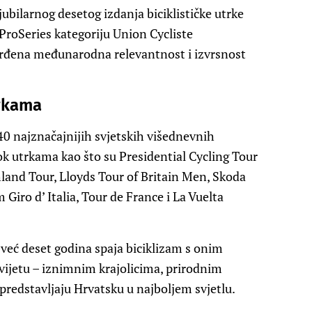
bilarnog desetog izdanja biciklističke utrke
ProSeries kategoriju Union Cycliste
vrđena međunarodna relevantnost i izvrsnost
trkama
0 najznačajnijih svjetskih višednevnih
bok utrkama kao što su Presidential Cycling Tour
hland Tour, Lloyds Tour of Britain Men, Skoda
Giro d’ Italia, Tour de France i La Vuelta
već deset godina spaja biciklizam s onim
vijetu – iznimnim krajolicima, prirodnim
redstavljaju Hrvatsku u najboljem svjetlu.