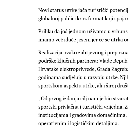
Novi status utrke jača turistički potenci
globalnoj publici kroz format koji spaja 
Priliku da još jednom uživamo u vrhun
imamo već iduće jeseni jer će se utrka o
Realizacija ovako zahtjevnog i prepozna
podrške ključnih partnera: Vlade Republ
Hrvatske elektroprivrede, Grada Zagreba 
godinama sudjeluju u razvoju utrke. Nj
sportskom aspektu utrke, ali i široj dru
„Od prvog izdanja cilj nam je bio stvarat
sportski privlačna i turistički vrijedna
institucijama i gradovima domaćinima, 
operativnim i logističkim detaljima.