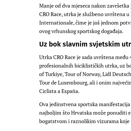
Manje od dva mjeseca nakon završetka ju
CRO Race, utrka je službeno uvrštena u 
Internationale, čime je još jednom pot
ovog vrhunskog sportskog događaja.
Uz bok slavnim svjetskim u
Utrka CRO Race je sada uvrštena među 4
profesionalnih biciklističkih utrka, uz 
of Turkiye, Tour of Norway, Lidl Deutsc
Tour de Luxembourg, ali i onim najvećim 
Ciclista a España.
Ova jedinstvena sportska manifestacija 
najboljim što Hrvatska može ponuditi s
bogatstvom i raznolikim vizurama koje p