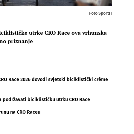
Foto SportIT
iciklističke utrke CRO Race ova vrhunska
žno priznanje
 CRO Race 2026 dovodi svjetski biciklistički crème
 podržavati biciklističku utrku CRO Race
krunu na CRO Raceu