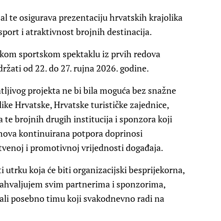
jal te osigurava prezentaciju hrvatskih krajolika
sport i atraktivnost brojnih destinacija.
skom sportskom spektaklu iz prvih redova
držati od 22. do 27. rujna 2026. godine.
tljivog projekta ne bi bila moguća bez snažne
ike Hrvatske, Hrvatske turističke zajednice,
te brojnih drugih institucija i sponzora koji
ihova kontinuirana potpora doprinosi
štvenoj i promotivnoj vrijednosti događaja.
i utrku koja će biti organizacijski besprijekorna,
. Zahvaljujem svim partnerima i sponzorima,
ali posebno timu koji svakodnevno radi na