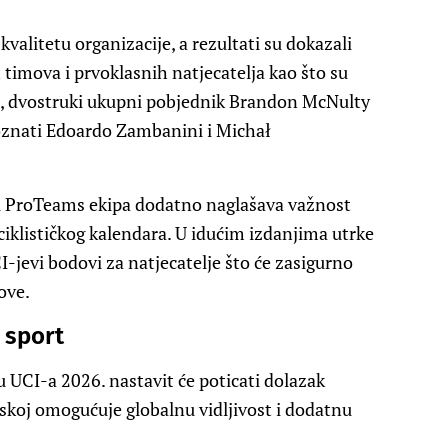
valitetu organizacije, a rezultati su dokazali
 timova i prvoklasnih natjecatelja kao što su
p, dvostruki ukupni pobjednik Brandon McNulty
oznati Edoardo Zambanini i Michał
i ProTeams ekipa dodatno naglašava važnost
iklističkog kalendara. U idućim izdanjima utrke
-jevi bodovi za natjecatelje što će zasigurno
ove.
 sport
 UCI-a 2026. nastavit će poticati dolazak
tskoj omogućuje globalnu vidljivost i dodatnu