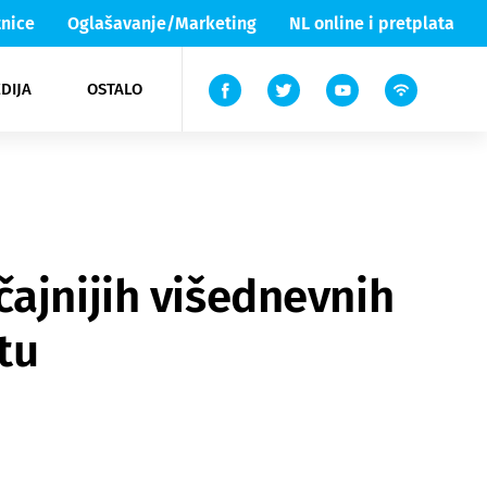
nice
Oglašavanje/Marketing
NL online i pretplata
DIJA
OSTALO
ar
ortovi
 List TV
entari
elgood
Lika & Senj
čajnijih višednevnih
tu