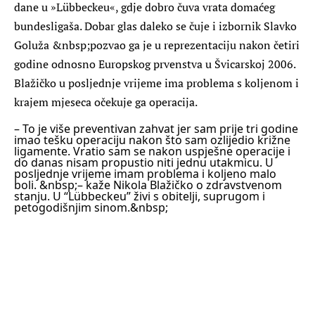
dane u »Lübbeckeu«, gdje dobro čuva vrata domaćeg
bundesligaša. Dobar glas daleko se čuje i izbornik Slavko
Goluža &nbsp;pozvao ga je u reprezentaciju nakon četiri
godine odnosno Europskog prvenstva u Švicarskoj 2006.
Blažičko u posljednje vrijeme ima problema s koljenom i
krajem mjeseca očekuje ga operacija.
– To je više preventivan zahvat jer sam prije tri godine
imao tešku operaciju nakon što sam ozlijedio križne
ligamente. Vratio sam se nakon uspješne operacije i
do danas nisam propustio niti jednu utakmicu. U
posljednje vrijeme imam problema i koljeno malo
boli. &nbsp;– kaže Nikola Blažičko o zdravstvenom
stanju.
U “Lübbeckeu” živi s obitelji, suprugom i
petogodišnjim sinom.&nbsp;