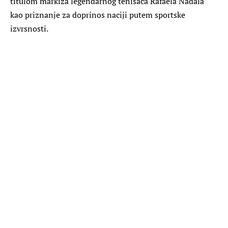
titulom markiza legendarnog tenisača Rafaela Nadala
kao priznanje za doprinos naciji putem sportske
izvrsnosti.