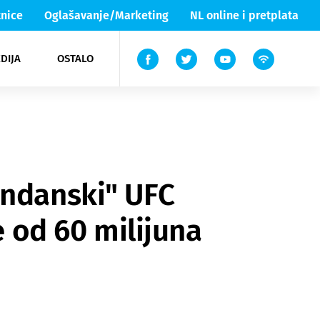
nice
Oglašavanje/Marketing
NL online i pretplata
DIJA
OSTALO
ar
ortovi
 List TV
entari
elgood
Lika & Senj
endanski" UFC
e od 60 milijuna