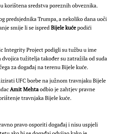
su korištena sredstva poreznih obveznika.
mog predsjednika Trumpa, a nekoliko dana uoči
nje smije li se ispred
Bijele kuće
podići
c Integrity Project podigli su tužbu u ime
 dvojica tužitelja također su zatražila od suda
 čega za događaj na terenu Bijele kuće.
zirati UFC borbe na južnom travnjaku Bijele
udac
Amit Mehta
odbio je zahtjev pravne
rištenje travnjaka Bijele kuće.
ravno pravo osporiti događaj i nisu uspjeli
tetu ako bi se događaj odvijao kako je