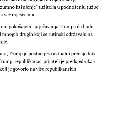
azumno kašnjenje” tužitelja u podnošenju tužbe
ma već mjesecima.
jenim pokušajem sprječavanja Trumpa da bude
d mnogih drugih koji se rutinski održavaju na
lje.
ta, Trump je postao prvi aktualni predsjednik
Trump, republikanac, prijatelj je predsjednika i
koji je govorio na više republikanskih