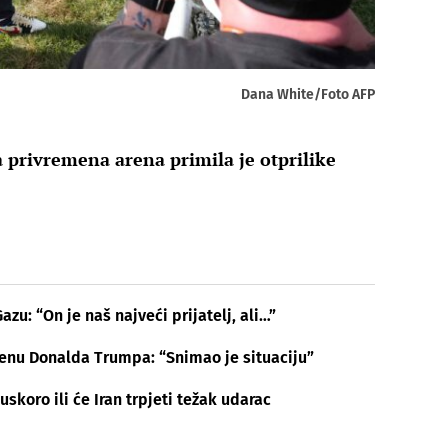
Dana White/Foto AFP
a privremena arena primila je otprilike
zu: “On je naš najveći prijatelj, ali…”
enu Donalda Trumpa: “Snimao je situaciju”
skoro ili će Iran trpjeti težak udarac