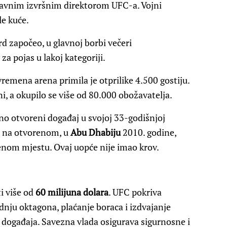
glavnim izvršnim direktorom UFC-a. Vojni
le kuće.
ard započeo, u glavnoj borbi večeri
 za pojas u lakoj kategoriji.
vremena arena primila je otprilike 4.500 gostiju.
i, a okupilo se više od 80.000 obožavatelja.
no otvoreni događaj u svojoj 33-godišnjoj
a na otvorenom, u
Abu Dhabiju
2010. godine,
nom mjestu. Ovaj uopće nije imao krov.
ti više od
60 milijuna dolara
. UFC pokriva
adnju oktagona, plaćanje boraca i izdvajanje
događaja. Savezna vlada osigurava sigurnosne i