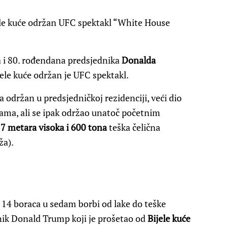
jele kuće održan UFC spektakl “White House
a i 80. rođendana predsjednika
Donalda
jele kuće održan je UFC spektakl.
a održan u predsjedničkoj rezidenciji, veći dio
jama, ali se ipak održao unatoč početnim
7 metara visoka i 600 tona
teška čelična
ža).
o 14 boraca u sedam borbi od lake do teške
dnik Donald Trump koji je prošetao od
Bijele kuće