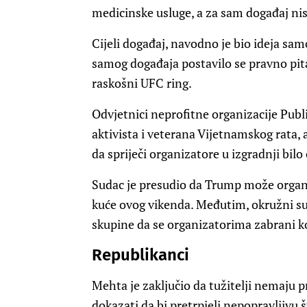
medicinske usluge, a za sam događaj ni
Cijeli događaj, navodno je bio ideja sa
samog događaja postavilo se pravno pita
raskošni UFC ring.
Odvjetnici neprofitne organizacije Publi
aktivista i veterana Vijetnamskog rata, a
da spriječi organizatore u izgradnji bilo
Sudac je presudio da Trump može organi
kuće ovog vikenda. Međutim, okružni s
skupine da se organizatorima zabrani ko
Republikanci
Mehta je zaključio da tužitelji nemaju p
dokazati da bi pretrpjeli nepopravljivu š