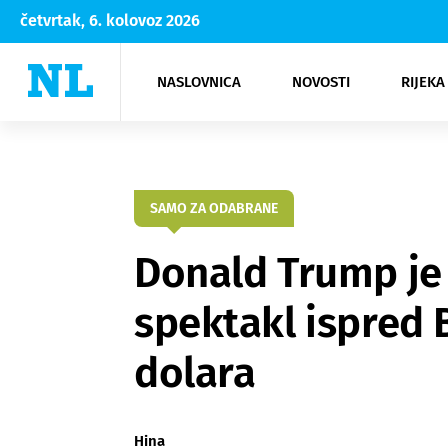
četvrtak, 6. kolovoz 2026
NASLOVNICA
NOVOSTI
RIJEKA
Rijeka
Kultura
Opatija
Hrvatsk
Moda
NK Rije
Sh
SAMO ZA ODABRANE
Donald Trump je 
spektakl ispred B
dolara
Hina