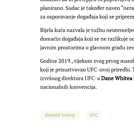
planirano. Sudac je također naveo “ner
za osporavanje događaja koji se pripre
Bijela kuća nazvala je tužbu neutemel
domaćin događaja koji se ne razlikuje o
javnim prostorima u glavnom gradu zem
Godine 2019., tijekom svog prvog manda
koji je prisustvovao UFC-ovoj priredbi. 
izvršnog direktora UFC-a
Dane Whitea
nacionalnih konvencija.
donald trump
UFC