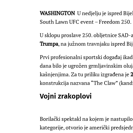
WASHINGTON
U nedjelju je ispred Bi
South Lawn UFC event – Freedom 250.
U sklopu proslave 250. obljetnice SAD-
Trumpa
, na južnom travnjaku ispred Bi
Prvi profesionalni sportski događaj ikad
dana bilo je ugrožen grmljavinskim olu
kašnjenjima. Za tu priliku izgrađena je
2
konstrukcija nazvana “The Claw” (kand
Vojni zrakoplovi
Borilački spektakl na kojem je nastupil
kategorije, otvorio je američki predsje