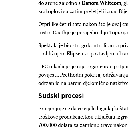
do arene zajedno s
Danom Whiteom
, 
zrakoplovi su zatim preletjeli iznad Bije
Otprilike četiri sata nakon što je ovaj c
Justin Gaethje je pobijedio Iliju Topurija
Spektakl je bio strogo kontroliran, a pri
U obližnjem
Elipseu
su postavljeni ekran
UFC nikada prije nije organizirao potpu
povijesti. Prethodni pokušaj održavanj
održan je na barem djelomično natkrive
Sudski procesi
Procjenjuje se da će cijeli događaj košta
troškove produkcije, koji uključuju izgr
700.000 dolara za zamjenu trave nakon 