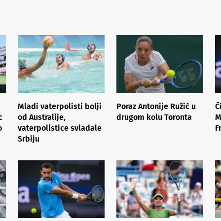
Mladi vaterpolisti bolji
Poraz Antonije Ružić u
Č
c
od Australije,
drugom kolu Toronta
M
o
vaterpolistice svladale
F
Srbiju