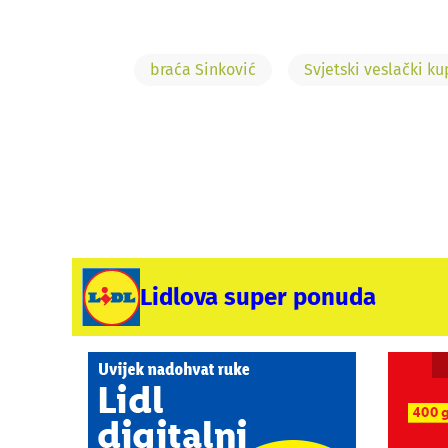
braća Sinković
Svjetski veslački ku
Lidlova super ponuda