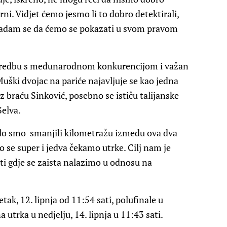
ni. Vidjet ćemo jesmo li to dobro detektirali,
 nadam se da ćemo se pokazati u svom pravom
sporedbu s međunarodnom konkurencijom i važan
uški dvojac na pariće najavljuje se kao jedna
uz braću Sinković, posebno se ističu talijanske
Selva.
alo smo smanjili kilometražu između ova dva
 se super i jedva čekamo utrke. Cilj nam je
djeti gdje se zaista nalazimo u odnosu na
tak, 12. lipnja od 11:54 sati, polufinale u
a utrka u nedjelju, 14. lipnja u 11:43 sati.