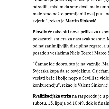
odradili , mislim da smo došli malo umor
malo smo nešto promijenili ovaj put i
svjetlu”, rekao je
Martin Sinković
.
Plovdiv
će tako biti nova prilika za u
pokazatelj smjera za nastavak sezone. M
od najzanimljivijih disciplina regate, a 
posade s veslačima Niels Torre i Marco 
“Čamac ide dobro, što je najvažnije. M
Svjetska kupa da se osvježimo. Osjećamo
veslati brže i bolje nego u Sevilli te vi
konkurenciju”, rekao je Valent Sinković
Kvalifikacijska utrka
na rasporedu je u pe
subotu, 13. lipnja od 10:49, dok je finaln