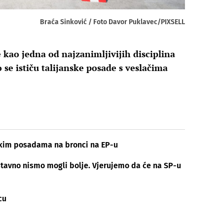
Braća Sinković / Foto Davor Puklavec/PIXSELL
 kao jedna od najzanimljivijih disciplina
 se ističu talijanske posade s veslačima
čkim posadama na bronci na EP-u
tavno nismo mogli bolje. Vjerujemo da će na SP-u
cu