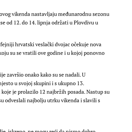
ć ovog vikenda nastavljaju međunarodnu sezonu
e od 12. do 14. lipnja održati u Plovdivu u
ofejniji hrvatski veslački dvojac očekuje nova
 koju su se vratili ove godine i u kojoj ponovno
ije završio onako kako su se nadali. U
 mjesto u svojoj skupini i s ukupno 13.
koje je prolazilo 12 najbržih posada. Nastup su
u odveslali najbolju utrku vikenda i slavili s
gdje, iskreno, ne mogu reći da nismo dobro