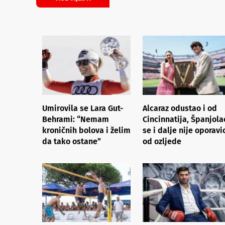
Umirovila se Lara Gut-
Alcaraz odustao i od
Behrami: “Nemam
Cincinnatija, Španjola
kroničnih bolova i želim
se i dalje nije oporavi
da tako ostane”
od ozljede