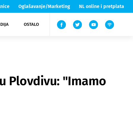
nice
Oglašavanje/Marketing
NL online i pretplata
DIJA
OSTALO
ar
ortovi
 List TV
entari
elgood
Lika & Senj
 u Plovdivu: "Imamo