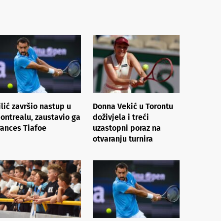
ilić završio nastup u
Donna Vekić u Torontu
ontrealu, zaustavio ga
doživjela i treći
rances Tiafoe
uzastopni poraz na
otvaranju turnira