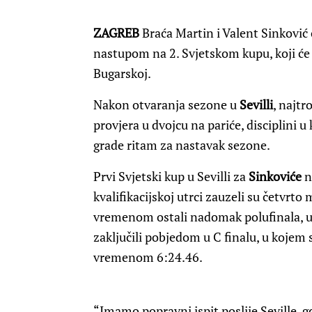
ZAGREB
Braća Martin i Valent Sinkovi
nastupom na 2. Svjetskom kupu, koji će s
Bugarskoj.
Nakon otvaranja sezone u
Sevilli
, najtr
provjera u dvojcu na pariće, disciplini u
grade ritam za nastavak sezone.
Prvi Svjetski kup u Sevilli za
Sinkoviće
n
kvalifikacijskoj utrci zauzeli su četvrto
vremenom ostali nadomak polufinala, u 
zaključili pobjedom u C finalu, u kojem s
vremenom 6:24.46.
“Imamo popravni ispit poslije Seville, 