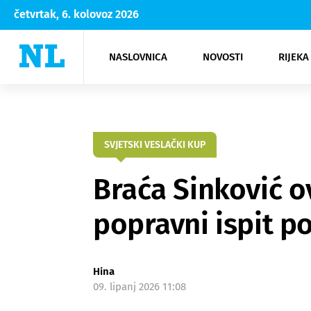
četvrtak, 6. kolovoz 2026
NASLOVNICA
NOVOSTI
RIJEKA
Rijeka
Kultura
Opatija
Hrvatsk
Moda
NK Rije
Sh
SVJETSKI VESLAČKI KUP
Braća Sinković 
popravni ispit po
Hina
09. lipanj 2026 11:08