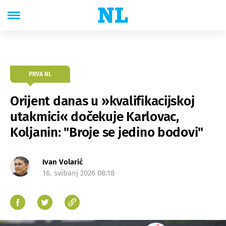
PRVA NL
Orijent danas u »kvalifikacijskoj
utakmici« dočekuje Karlovac,
Koljanin: "Broje se jedino bodovi"
Ivan Volarić
16. svibanj 2026 08:18