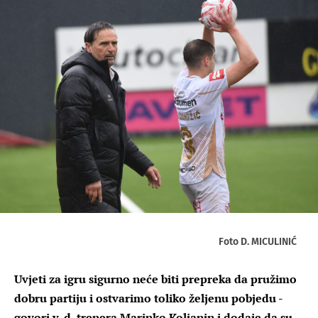
Foto D. MICULINIĆ
Uvjeti za igru sigurno neće biti prepreka da pružimo
dobru partiju i ostvarimo toliko željenu pobjedu -
govori v. d. trenera Marinko Koljanin i dodaje da su