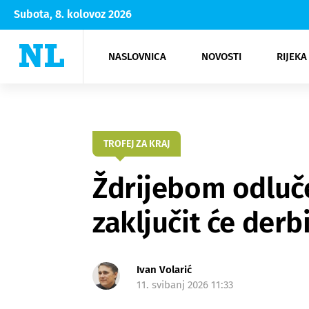
Subota, 8. kolovoz 2026
NASLOVNICA
NOVOSTI
RIJEKA
Rijeka
Kultura
Opatija
Hrvatsk
Moda
NK Rije
Sh
TROFEJ ZA KRAJ
Ždrijebom odluče
zaključit će de
Ivan Volarić
11. svibanj 2026 11:33