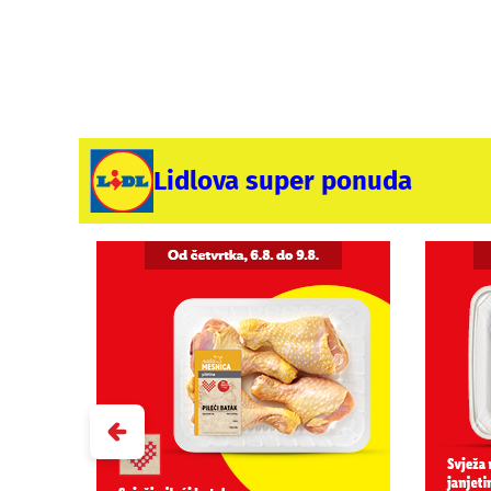
Lidlova super ponuda