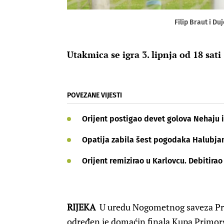
Filip Braut i D
Utakmica se igra 3. lipnja od 18 sati
POVEZANE VIJESTI
Orijent postigao devet golova Nehaju i
Opatija zabila šest pogodaka Halubjan
Orijent remizirao u Karlovcu. Debitirao
RIJEKA
U uredu Nogometnog saveza Pri
određen je domaćin finala Kupa Primor