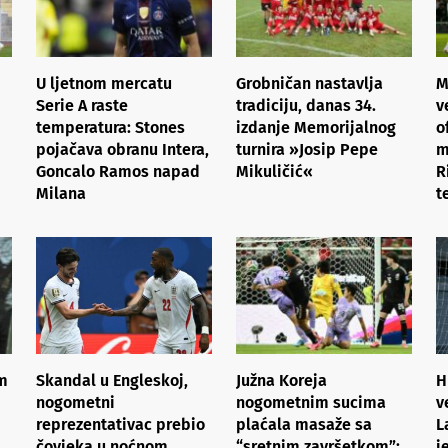
U ljetnom mercatu
Grobničan nastavlja
M
Serie A raste
tradiciju, danas 34.
v
temperatura: Stones
izdanje Memorijalnog
o
pojačava obranu Intera,
turnira »Josip Pepe
m
Goncalo Ramos napad
Mikuličić«
R
Milana
t
om
Skandal u Engleskoj,
Južna Koreja
H
nogometni
nogometnim sucima
v
reprezentativac prebio
plaćala masaže sa
L
čovjeka u noćnom
“sretnim završetkom”:
j