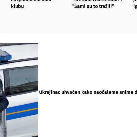
klubu
“Sami su to tražili”
i
Ukrajinac uhvaćen kako naočalama snima dj