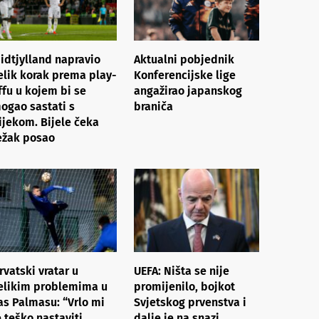
idtjylland napravio
Aktualni pobjednik
elik korak prema play-
Konferencijske lige
ffu u kojem bi se
angažirao japanskog
ogao sastati s
braniča
ijekom. Bijele čeka
ežak posao
rvatski vratar u
UEFA: Ništa se nije
elikim problemima u
promijenilo, bojkot
as Palmasu: “Vrlo mi
Svjetskog prvenstva i
e teško nastaviti
dalje je na snazi