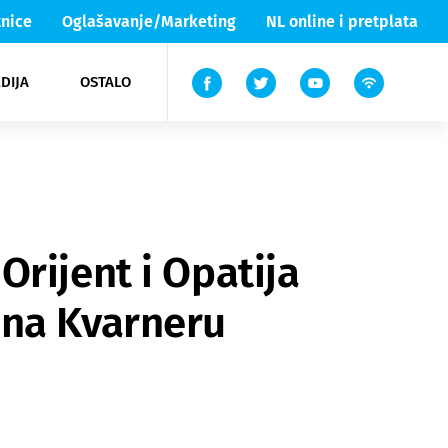
nice
Oglašavanje/Marketing
NL online i pretplata
DIJA
OSTALO
ar
ortovi
 List TV
entari
elgood
Lika & Senj
rijent i Opatija
 na Kvarneru