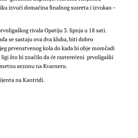
liku izvući domaćina finalnog susreta i izvukao –
voligaškog rivala Opatiju 3. lipnja u 18 sati.
ada se sastaju ova dva kluba, biti dobro
njeg prvenstvenog kola do kada bi obje momčadi
 ligi što bi značilo da će rasterećeni prvoligaški
gometnu sezonu na Kvarneru.
ijenta na Kantridi.