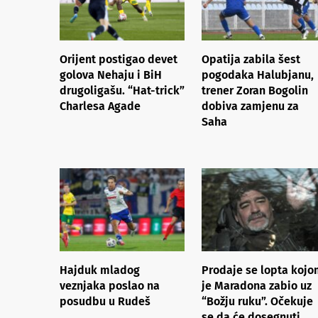
Orijent postigao devet
Opatija zabila šest
golova Nehaju i BiH
pogodaka Halubjanu,
drugoligašu. “Hat-trick”
trener Zoran Bogolin
Charlesa Agade
dobiva zamjenu za
Saha
Hajduk mladog
Prodaje se lopta koj
veznjaka poslao na
je Maradona zabio uz
posudbu u Rudeš
“Božju ruku”. Očekuje
se da će dosegnuti