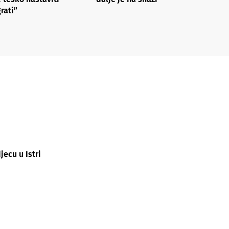
grati”
ecu u Istri