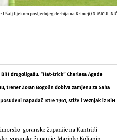
uje Ušalj tijekom posljednjeg derbija na Krimeji/D. MICULINIĆ
 BiH drugoligašu. “Hat-trick” Charlesa Agade
u, trener Zoran Bogolin dobiva zamjenu za Saha
 posuđeni napadač Istre 1961, stiže i veznjak iz BiH
morsko-goranske županije na Kantridi
sko-goranske županije. Marinko Koljanin,