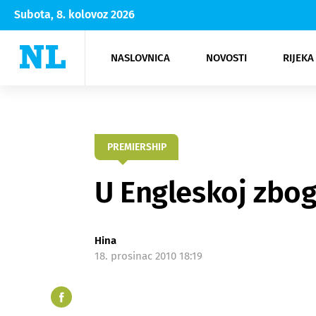
Subota, 8. kolovoz 2026
NASLOVNICA
NOVOSTI
RIJEKA
Rijeka
Kultura
Opatija
Hrvatsk
Moda
NK Rije
Sh
PREMIERSHIP
U Engleskoj zbog
Hina
18. prosinac 2010 18:19