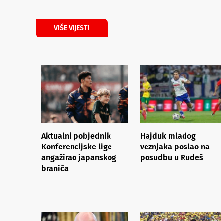
VIŠE VIJESTI
Aktualni pobjednik
Hajduk mladog
Konferencijske lige
veznjaka poslao na
angažirao japanskog
posudbu u Rudeš
braniča