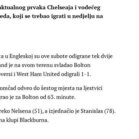
 aktualnog prvaka Chelseaja i vodećeg
eda, koji se trebao igrati u nedjelju na
a u Engleskoj su ove subote odigrane tek dvije
land je na svom terenu svladao Bolton
versi i West Ham United odigrali 1-1.
omčad odveo do šestog mjesta na ljestvici
rao je za Bolton od 63. minute.
ko Nelsena (51), a izjednačio je Stanislas (78).
na klupi Blackburna.