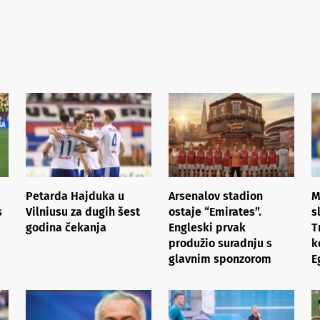
Petarda Hajduka u
Arsenalov stadion
M
s
Vilniusu za dugih šest
ostaje “Emirates”.
s
godina čekanja
Engleski prvak
T
produžio suradnju s
k
glavnim sponzorom
E