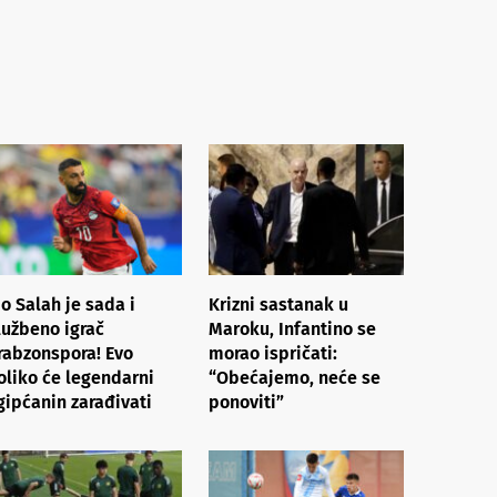
o Salah je sada i
Krizni sastanak u
lužbeno igrač
Maroku, Infantino se
rabzonspora! Evo
morao ispričati:
oliko će legendarni
“Obećajemo, neće se
gipćanin zarađivati
ponoviti”