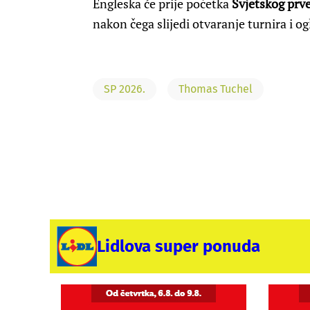
Engleska će prije početka
Svjetskog prv
nakon čega slijedi otvaranje turnira i o
SP 2026.
Thomas Tuchel
Lidlova super ponuda