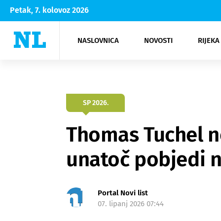
Petak, 7. kolovoz 2026
NASLOVNICA
NOVOSTI
RIJEKA
Rijeka
Kultura
Opatija
Hrvatsk
Moda
NK Rije
Sh
SP 2026.
Thomas Tuchel n
unatoč pobjedi 
Portal Novi list
07. lipanj 2026 07:44