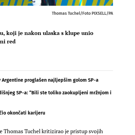
Thomas Tuchel/Foto PIXSELL/PA
, koji je nakon ulaska s klupe unio
ni red
v Argentine proglašen najljepšim golom SP-a
išnjeg SP-a: “Bili ste toliko zaokupljeni mržnjom i
čio okončati karijeru
e Thomas Tuchel kritizirao je pristup svojih