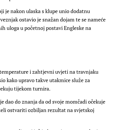
koji je nakon ulaska s klupe unio dodatnu
i veznjak ostavio je snažan dojam te se nameće
nih uloga u početnoj postavi Engleske na
 temperature i zahtjevni uvjeti na travnjaku
lasio kako upravo takve utakmice služe za
ekuju tijekom turnira.
o je dao do znanja da od svoje momčadi očekuje
eli ostvariti ozbiljan rezultat na svjetskoj