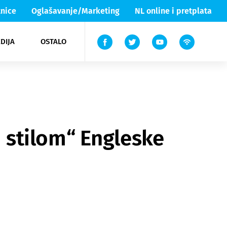
nice
Oglašavanje/Marketing
NL online i pretplata
DIJA
OSTALO
ar
ortovi
 List TV
entari
elgood
Lika & Senj
 stilom“ Engleske