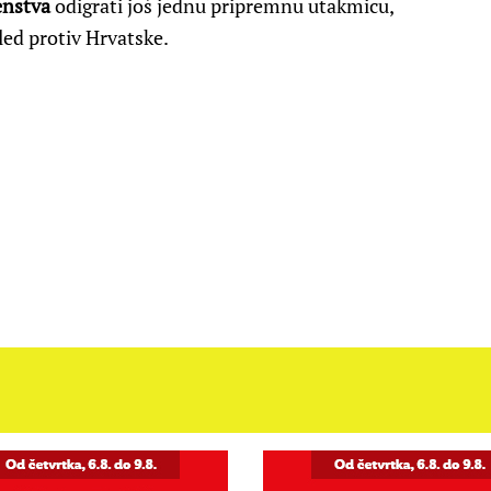
enstva
odigrati još jednu pripremnu utakmicu,
gled protiv Hrvatske.