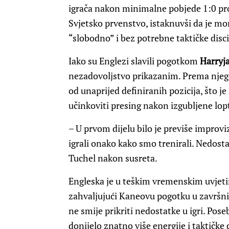
igrača nakon minimalne pobjede 1:0 pr
Svjetsko prvenstvo, istaknuvši da je m
“slobodno” i bez potrebne taktičke disci
Iako su Englezi slavili pogotkom
Harryj
nezadovoljstvo prikazanim. Prema njegov
od unaprijed definiranih pozicija, što 
učinkoviti presing nakon izgubljene lop
– U prvom dijelu bilo je previše improviz
igrali onako kako smo trenirali. Nedostaj
Tuchel nakon susreta.
Engleska je u teškim vremenskim uvjet
zahvaljujući Kaneovu pogotku u završnic
ne smije prikriti nedostatke u igri. Pos
donijelo znatno više energije i taktičke 