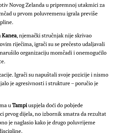
otiv Novog Zelanda u pripremnoj utakmici za
omčad u prvom poluvremenu igrala previše
pline.
a Kanea
, njemački stručnjak nije skrivao
im riječima, igrači su se prečesto udaljavali
je narušilo organizaciju momčadi i onemogućilo
te.
acije. Igrači su napuštali svoje pozicije i nismo
alo je agresivnosti i strukture – poručio je
ima u
Tampi
uspjela doći do pobjede
i prvog dijela, no izbornik smatra da rezultat
ebno je naglasio kako je drugo poluvrijeme
discipline.