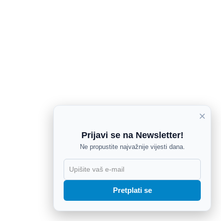
×
Prijavi se na Newsletter!
Ne propustite najvažnije vijesti dana.
X
Pretplati se