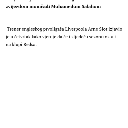
zvijezdom momčadi Mohamedom Salahom
Trener engleskog prvoligaša Liverpoola Arne Slot izjavio
je u četvrtak kako vjeruje da će i sljedeću sezonu ostati
na klupi Redsa.