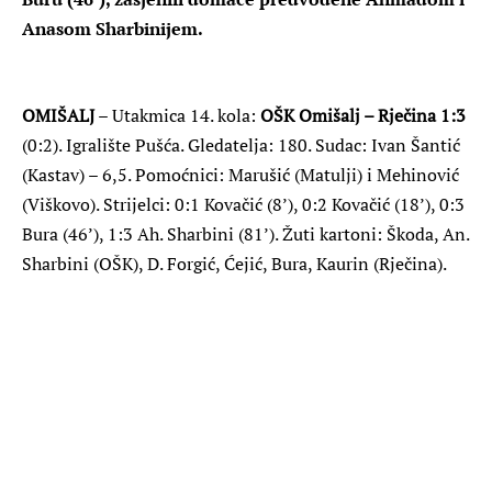
Anasom Sharbinijem.
OMIŠALJ
– Utakmica 14. kola:
OŠK Omišalj – Rječina 1:3
(0:2). Igralište Pušća. Gledatelja: 180. Sudac: Ivan Šantić
(Kastav) – 6,5. Pomoćnici: Marušić (Matulji) i Mehinović
(Viškovo). Strijelci: 0:1 Kovačić (8’), 0:2 Kovačić (18’), 0:3
Bura (46’), 1:3 Ah. Sharbini (81’). Žuti kartoni: Škoda, An.
Sharbini (OŠK), D. Forgić, Ćejić, Bura, Kaurin (Rječina).