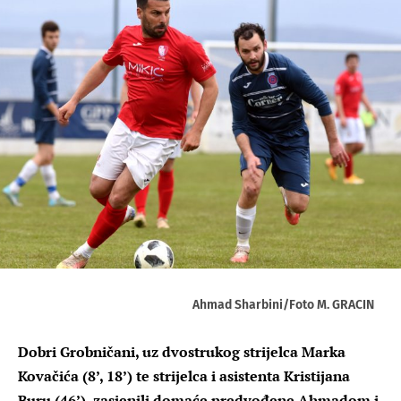
Ahmad Sharbini/Foto M. GRACIN
Dobri Grobničani, uz dvostrukog strijelca Marka
Kovačića (8’, 18’) te strijelca i asistenta Kristijana
Buru (46’), zasjenili domaće predvođene Ahmadom i