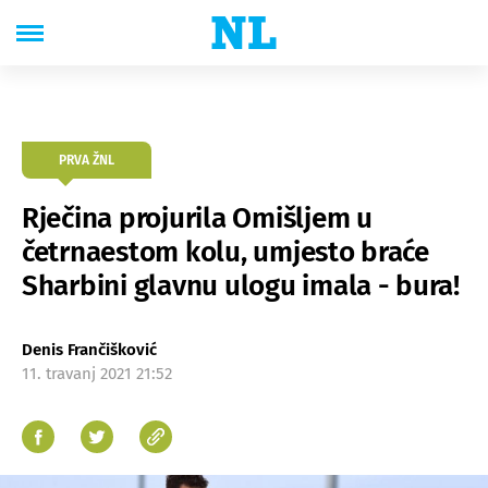
PRVA ŽNL
Rječina projurila Omišljem u
četrnaestom kolu, umjesto braće
Sharbini glavnu ulogu imala - bura!
Denis Frančišković
11. travanj 2021 21:52