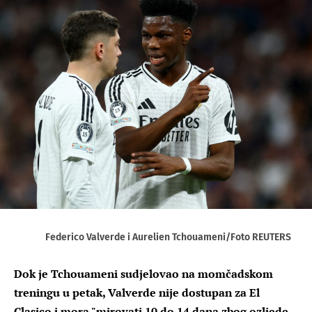
Federico Valverde i Aurelien Tchouameni/Foto REUTERS
Dok je Tchouameni sudjelovao na momčadskom
treningu u petak, Valverde nije dostupan za El
Clasico i mora "mirovati 10 do 14 dana zbog ozljede