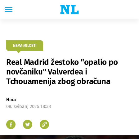
NEMA MILOSTI
Real Madrid žestoko "opalio po
novčaniku" Valverdea i
Tchouamenija zbog obračuna
Hina
08. svibanj 2026 18:38