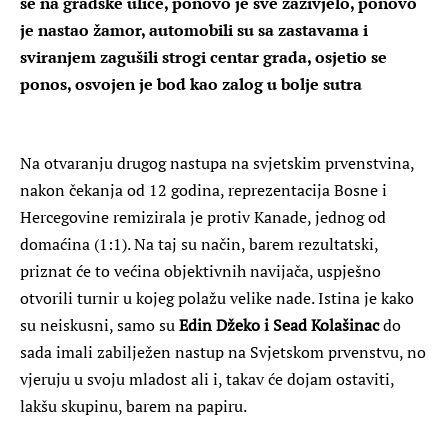
se na gradske ulice, ponovo je sve zaživjelo, ponovo
je nastao žamor, automobili su sa zastavama i
sviranjem zagušili strogi centar grada, osjetio se
ponos, osvojen je bod kao zalog u bolje sutra
Na otvaranju drugog nastupa na svjetskim prvenstvina,
nakon čekanja od 12 godina, reprezentacija Bosne i
Hercegovine remizirala je protiv Kanade, jednog od
domaćina (1:1). Na taj su način, barem rezultatski,
priznat će to većina objektivnih navijača, uspješno
otvorili turnir u kojeg polažu velike nade. Istina je kako
su neiskusni, samo su
Edin Džeko i Sead Kolašinac
do
sada imali zabilježen nastup na Svjetskom prvenstvu, no
vjeruju u svoju mladost ali i, takav će dojam ostaviti,
lakšu skupinu, barem na papiru.