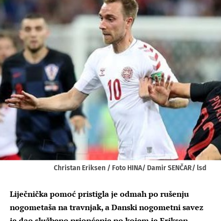
Christan Eriksen / Foto HINA/ Damir SENČAR/ lsd
Liječnička pomoć pristigla je odmah po rušenju
nogometaša na travnjak, a Danski nogometni savez
je dao službeno priopćenje po kojem je Eriksen