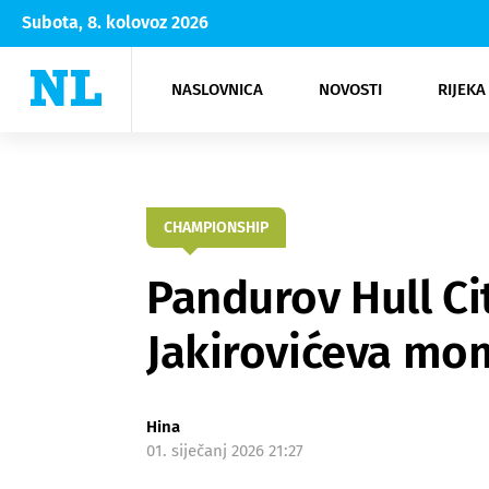
Subota, 8. kolovoz 2026
NASLOVNICA
NOVOSTI
RIJEKA
Rijeka
Kultura
Opatija
Hrvatsk
Moda
NK Rije
Sh
CHAMPIONSHIP
Pandurov Hull Ci
Jakirovićeva mo
Hina
01. siječanj 2026 21:27