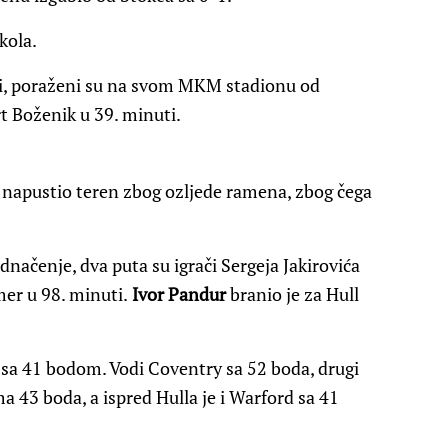
kola.
emi, poraženi su na svom MKM stadionu od
rt Boženik u 39. minuti.
i napustio teren zbog ozljede ramena, zbog čega
ednačenje, dva puta su igrači Sergeja Jakirovića
mer u 98. minuti.
Ivor Pandur
branio je za Hull
i sa 41 bodom. Vodi Coventry sa 52 boda, drugi
a 43 boda, a ispred Hulla je i Warford sa 41