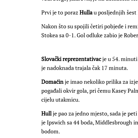
Prvi je to poraz
Hulla
u posljednjih šest 
Nakon što su spojili četiri pobjede i r
Stokea sa 0-1. Gol odluke zabio je Robe
Slovački reprezentativac
je u 54. minut
je nadoknada trajala čak 17 minuta.
Domaćin
je imao nekoliko prilika za izj
pogađali okvir gola, pri čemu Kasey Pal
cijelu utakmicu.
Hull
je pao za jedno mjesto, sada je pet
je Ipswich sa 44 boda, Middlesbrough im
bodom.