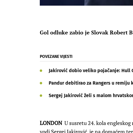
Gol odluke zabio je Slovak Robert B
POVEZANE VIJESTI
Jakirović dobio veliko pojačanje: Hull 
Pandur debitirao za Rangers u remiju
Sergej Jakirović želi s malom hrvatsko
LONDON
U susretu 24. kola engleskog
vodi Sergej Jakirović, je na domaćem te