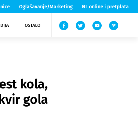
nice
Oglašavanje/Marketing
NL online i pretplata
DIJA
OSTALO
ar
ortovi
 List TV
entari
elgood
Lika & Senj
est kola,
vir gola