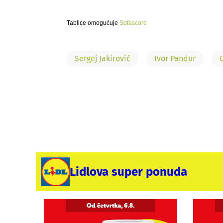
Tablice omogućuje
Sofascore
Sergej Jakirović
Ivor Pandur
Lidlova super ponuda