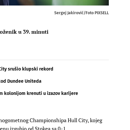
Sergej Jakirović/Foto PIXSELL
oženik u 39. minuti
City srušio klupski rekord
 kod Dundee Uniteda
m kolonijom krenuti u izazov karijere
 nogometnog Championshipa Hull City, kojeg
renu izgubio od Stokea sa 0-1.