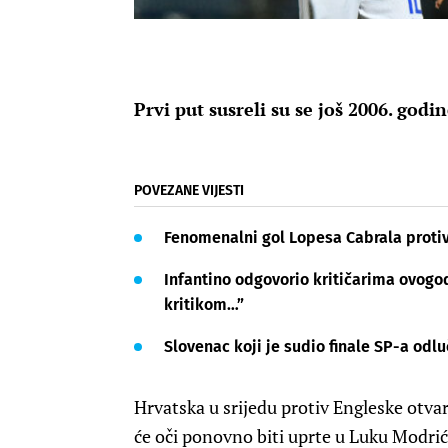
Prvi put susreli su se još 2006. god
POVEZANE VIJESTI
Fenomenalni gol Lopesa Cabrala proti
Infantino odgovorio kritičarima ovogod
kritikom…”
Slovenac koji je sudio finale SP-a odlu
Hrvatska u srijedu protiv Engleske otv
će oči ponovno biti uprte u Luku Modrić