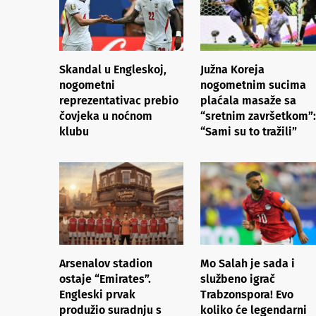
Skandal u Engleskoj,
Južna Koreja
nogometni
nogometnim sucima
reprezentativac prebio
plaćala masaže sa
čovjeka u noćnom
“sretnim završetkom”:
klubu
“Sami su to tražili”
Arsenalov stadion
Mo Salah je sada i
ostaje “Emirates”.
službeno igrač
Engleski prvak
Trabzonspora! Evo
produžio suradnju s
koliko će legendarni