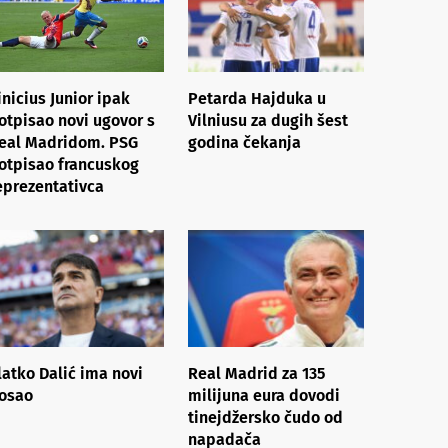
inicius Junior ipak
Petarda Hajduka u
otpisao novi ugovor s
Vilniusu za dugih šest
eal Madridom. PSG
godina čekanja
otpisao francuskog
eprezentativca
latko Dalić ima novi
Real Madrid za 135
osao
milijuna eura dovodi
tinejdžersko čudo od
napadača