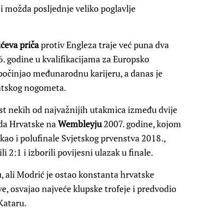
 i možda posljednje veliko poglavlje
ćeva priča
protiv Engleza traje već puna dva
06. godine u kvalifikacijama za Europsko
apočinjao međunarodnu karijeru, a danas je
vatskog nogometa.
st nekih od najvažnijih utakmica između dvije
eda Hrvatske na
Wembleyju
2007. godine, kojom
kao i polufinale Svjetskog prvenstva 2018.,
 2:1 i izborili povijesni ulazak u finale.
, ali Modrić je ostao konstanta hrvatske
e, osvajao najveće klupske trofeje i predvodio
Kataru.