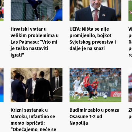
Hrvatski vratar u
UEFA: Ništa se nije
V
velikim problemima u
promijenilo, bojkot
p
Las Palmasu: “Vrlo mi
Svjetskog prvenstva i
R
je teško nastaviti
dalje je na snazi
p
igrati”
r
Krizni sastanak u
Budimir zabio u porazu
Z
Maroku, Infantino se
Osasune 1-2 od
p
morao ispričati:
Napolija
“Obećajemo, neće se