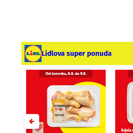
Lidlova super ponuda