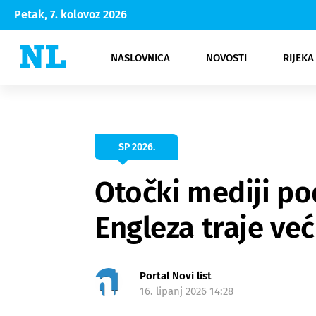
Petak, 7. kolovoz 2026
NASLOVNICA
NOVOSTI
RIJEKA
Rijeka
Kultura
Opatija
Hrvatsk
Moda
NK Rije
Sh
SP 2026.
Otočki mediji po
Engleza traje ve
Portal Novi list
16. lipanj 2026 14:28