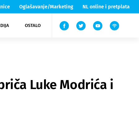
nice
Oglašavanje/Marketing
NL online i pretplata
DIJA
OSTALO
ar
ortovi
 List TV
entari
elgood
Lika & Senj
riča Luke Modrića i