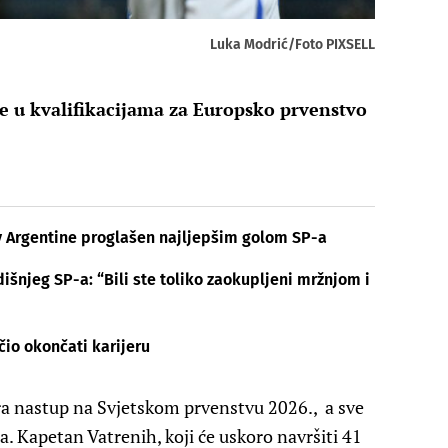
Luka Modrić/Foto PIXSELL
ine u kvalifikacijama za Europsko prvenstvo
v Argentine proglašen najljepšim golom SP-a
išnjeg SP-a: “Bili ste toliko zaokupljeni mržnjom i
čio okončati karijeru
ara nastup na Svjetskom prvenstvu 2026., a sve
a. Kapetan Vatrenih, koji će uskoro navršiti 41